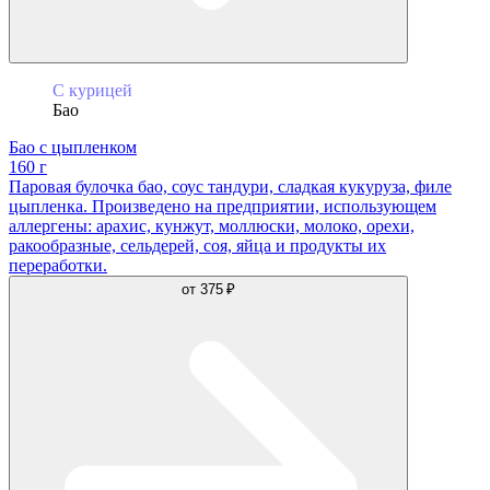
С курицей
Бао
Бао с цыпленком
160 г
Паровая булочка бао, соус тандури, сладкая кукуруза, филе
цыпленка. Произведено на предприятии, использующем
аллергены: арахис, кунжут, моллюски, молоко, орехи,
ракообразные, сельдерей, соя, яйца и продукты их
переработки.
от
375 ₽