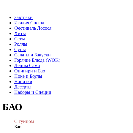
Завтраки
Италия Спешл
Фестиваль Лосося
Хиты
Сеты
Роллы
Супы
Салаты и Закуски
Горячие Блюда (WOK)
Лепим Сами
Онигири и Бао
Поке и Боулы
Напитки
Десерты
Наборы и Специи
БАО
С тунцом
Бао