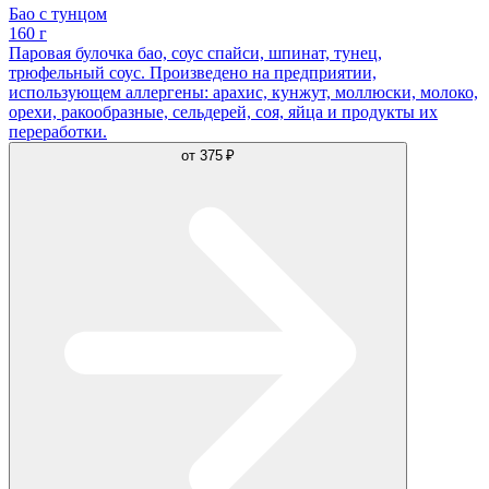
Бао с тунцом
160 г
Паровая булочка бао, соус спайси, шпинат, тунец,
трюфельный соус. Произведено на предприятии,
использующем аллергены: арахис, кунжут, моллюски, молоко,
орехи, ракообразные, сельдерей, соя, яйца и продукты их
переработки.
от
375 ₽