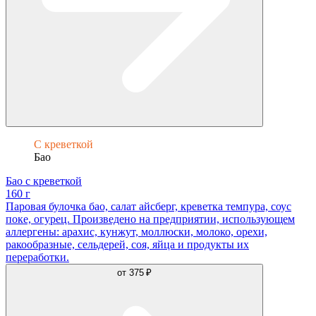
С креветкой
Бао
Бао с креветкой
160 г
Паровая булочка бао, салат айсберг, креветка темпура, соус
поке, огурец. Произведено на предприятии, использующем
аллергены: арахис, кунжут, моллюски, молоко, орехи,
ракообразные, сельдерей, соя, яйца и продукты их
переработки.
от
375 ₽