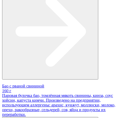
Бао с рваной свининой
160 г
Паровая булочка бао, томлённая мякоть свинины, кинза, соус
хойсин, капуста кимчи. Произведено на предприятии,
использующем аллергены: арахис, кунжут, моллюски, молоко,
орехи, ракообразные, сельдерей, соя, яйца и продукты их
переработки.