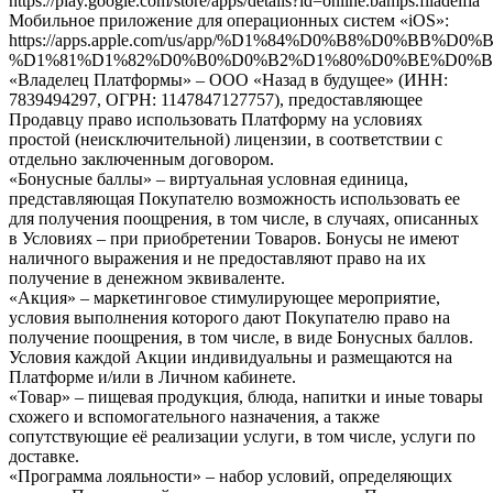
https://play.google.com/store/apps/details?id=online.bamps.filadelfia
Мобильное приложение для операционных систем «iOS»:
https://apps.apple.com/us/app/%D1%84%D0%B8%D0%B
%D1%81%D1%82%D0%B0%D0%B2%D1%80%D0%BE%D0%BF%
«Владелец Платформы»
–
ООО «Назад в будущее» (ИНН:
7839494297, ОГРН: 1147847127757), предоставляющее
Продавцу право использовать Платформу на условиях
простой (неисключительной) лицензии, в соответствии с
отдельно заключенным договором.
«Бонусные баллы» – виртуальная условная единица,
представляющая Покупателю возможность использовать ее
для получения поощрения, в том числе, в случаях, описанных
в Условиях – при приобретении Товаров. Бонусы не имеют
наличного выражения и не предоставляют право на их
получение в денежном эквиваленте.
«Акция» – маркетинговое стимулирующее мероприятие,
условия выполнения которого дают Покупателю право на
получение поощрения, в том числе, в виде Бонусных баллов.
Условия каждой Акции индивидуальны и размещаются на
Платформе и/или в Личном кабинете.
«Товар»
– пищевая продукция, блюда, напитки и иные товары
схожего и вспомогательного назначения, а также
сопутствующие её реализации услуги, в том числе, услуги по
доставке.
«Программа лояльности»
– набор условий, определяющих