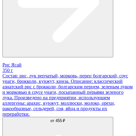
Рис Ясай
350 г
Состав: рис, лук репчатый, морковь, перец болгарский, соус
унаги, брокколи, кунжут, кинза. Описание: классический
азиатский рис с брокколи, болгарским перцем, зеленым луком
и морковью в соусе унаги, посыпанный перьями зеленого
лука. Произведено на предприятии, использующем
аллергены: арахис, кунжут, моллюски, молоко, орехи,
ракообразные, сельдерей, соя, яйца и продукты их
переработки.
от
455 ₽