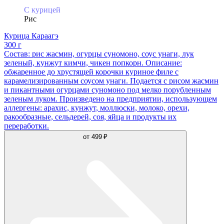
С курицей
Рис
Курица Караагэ
300 г
Состав: рис жасмин, огурцы суномоно, соус унаги, лук
зеленый, кунжут кимчи, чикен попкорн. Описание:
обжаренное до хрустящей корочки куриное филе с
карамелизированным соусом унаги. Подается с рисом жасмин
и пикантными огурцами суномоно под мелко порубленным
зеленым луком. Произведено на предприятии, использующем
аллергены: арахис, кунжут, моллюски, молоко, орехи,
ракообразные, сельдерей, соя, яйца и продукты их
переработки.
от
499 ₽