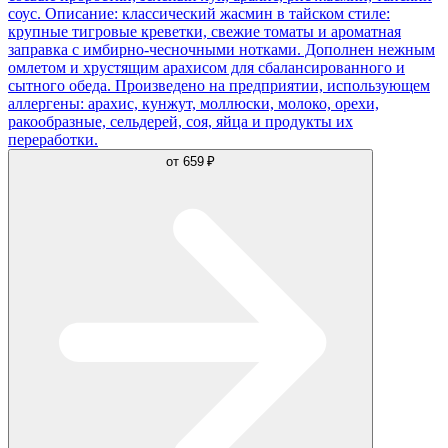
соус. Описание: классический жасмин в тайском стиле:
крупные тигровые креветки, свежие томаты и ароматная
заправка с имбирно-чесночными нотками. Дополнен нежным
омлетом и хрустящим арахисом для сбалансированного и
сытного обеда. Произведено на предприятии, использующем
аллергены: арахис, кунжут, моллюски, молоко, орехи,
ракообразные, сельдерей, соя, яйца и продукты их
переработки.
от
659 ₽