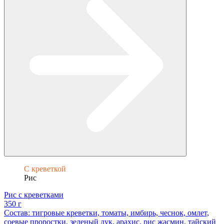
С креветкой
Рис
Рис с креветками
350 г
Состав: тигровые креветки, томаты, имбирь, чеснок, омлет,
соевые проростки, зеленый лук, арахис, рис жасмин, тайский