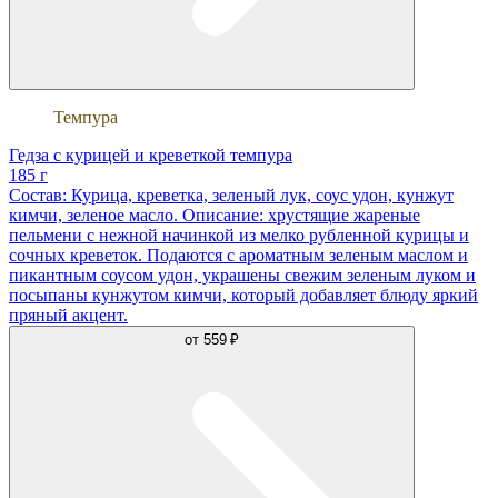
Темпура
Гедза с курицей и креветкой темпура
185 г
Состав: Курица, креветка, зеленый лук, соус удон, кунжут
кимчи, зеленое масло. Описание: хрустящие жареные
пельмени с нежной начинкой из мелко рубленной курицы и
сочных креветок. Подаются с ароматным зеленым маслом и
пикантным соусом удон, украшены свежим зеленым луком и
посыпаны кунжутом кимчи, который добавляет блюду яркий
пряный акцент.
от
559 ₽