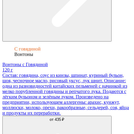
С говядиной
Вонтоны
Вонтоны с Говядиной
120 г
Состав: говядина, соус из кинзы, шпинат, куриный бульон,
шоя, чесночное масло, рисовый уксус, лук шнит. Описание:
одна из разновидностей китайских пельменей с начинкой из
мелко порубленной говядины и репчатого лука. Подаются с
лёгким бульоном и зелёным луком. Произведено на
предприятии, использующем аллергены: арахис, кунжут,
моллюски, молоко, орехи, ракообразные, сельдерей, соя, яйца
и продукты их переработки.
от
435 ₽