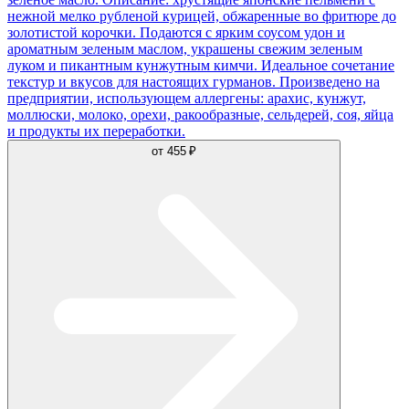
нежной мелко рубленой курицей, обжаренные во фритюре до
золотистой корочки. Подаются с ярким соусом удон и
ароматным зеленым маслом, украшены свежим зеленым
луком и пикантным кунжутным кимчи. Идеальное сочетание
текстур и вкусов для настоящих гурманов. Произведено на
предприятии, использующем аллергены: арахис, кунжут,
моллюски, молоко, орехи, ракообразные, сельдерей, соя, яйца
и продукты их переработки.
от
455 ₽