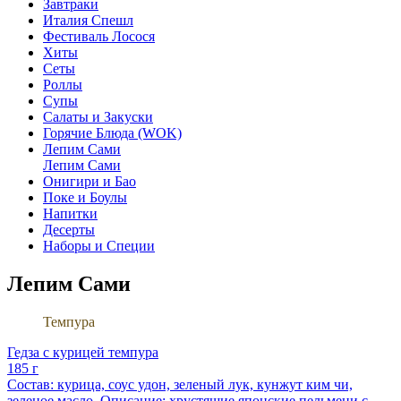
Завтраки
Италия Спешл
Фестиваль Лосося
Хиты
Сеты
Роллы
Супы
Салаты и Закуски
Горячие Блюда (WOK)
Лепим Сами
Лепим Сами
Онигири и Бао
Поке и Боулы
Напитки
Десерты
Наборы и Специи
Лепим Сами
Темпура
Гедза с курицей темпура
185 г
Состав: курица, соус удон, зеленый лук, кунжут ким чи,
зеленое масло. Описание: хрустящие японские пельмени с