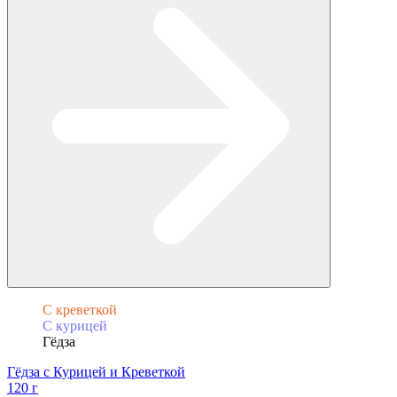
С креветкой
С курицей
Гёдза
Гёдза с Курицей и Креветкой
120 г