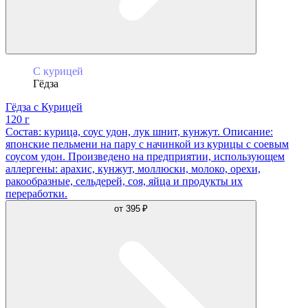
С курицей
Гёдза
Гёдза с Курицей
120 г
Состав: курица, соус удон, лук шнит, кунжут. Описание:
японские пельмени на пару с начинкой из курицы с соевым
соусом удон. Произведено на предприятии, использующем
аллергены: арахис, кунжут, моллюски, молоко, орехи,
ракообразные, сельдерей, соя, яйца и продукты их
переработки.
от
395 ₽