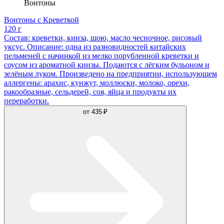
Вонтоны
Вонтоны с Креветкой
120 г
Состав: креветки, кинза, шою, масло чесночное, рисовый
уксус. Описание: одна из разновидностей китайских
пельменей с начинкой из мелко порубленной креветки и
соусом из ароматной кинзы. Подаются с лёгким бульоном и
зелёным луком. Произведено на предприятии, использующем
аллергены: арахис, кунжут, моллюски, молоко, орехи,
ракообразные, сельдерей, соя, яйца и продукты их
переработки.
от
435 ₽