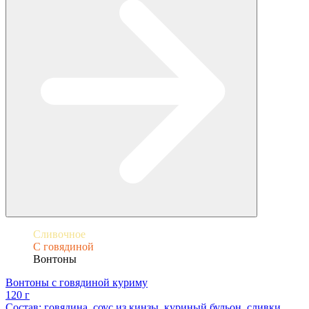
Сливочное
С говядиной
Вонтоны
Вонтоны с говядиной куриму
120 г
Состав: говядина, соус из кинзы, куриный бульон, сливки,