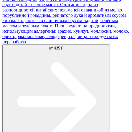
соус пад тай, зеленое масло. Описание: одна из
разновидностей китайских пельменей с начинкой из мелко
порубленной говядины, репчатого лука и ароматным соусом
кинзы. Подаются со сливочным соусом пад тай, зелёным
маслом и зелёным луком. Произведено на предприятии,
использующем аллергены: арахис, кунжут, моллюски, молоко,
орехи, ракообразные, сельдерей, соя, яйца и продукты их
переработки.
от
435 ₽