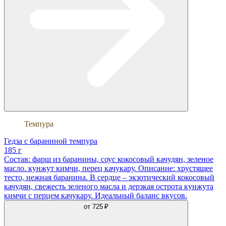
Темпура
Гедза с бараниной темпура
185 г
Состав: фарш из баранины, соус кокосовый качудян, зеленое
масло. кунжут кимчи, перец качукару. Описание: хрустящее
тесто, нежная баранина. В сердце – экзотический кокосовый
качудян, свежесть зеленого масла и дерзкая острота кунжута
кимчи с перцем качукару. Идеальный баланс вкусов.
от
725 ₽