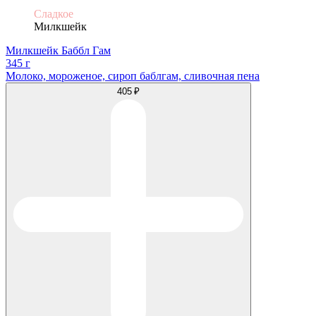
Сладкое
Милкшейк
Милкшейк Баббл Гам
345 г
Молоко, мороженое, сироп баблгам, сливочная пена
405 ₽