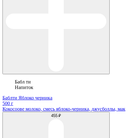
Бабл ти
Напиток
Баблти Яблоко черника
500 г
Кокосоове молоко, смесь яблоко-черника, джусболлы, мак
455 ₽