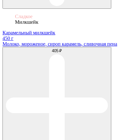
Сладкое
Милкшейк
Карамельный милкшейк
450 г
Молоко, мороженое, сироп карамель, сливочная пена
405 ₽