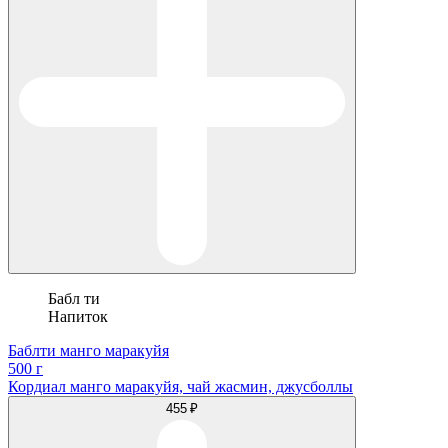
Бабл ти
Напиток
Баблти манго маракуйя
500 г
Кордиал манго маракуйя, чай жасмин, джусболлы
455 ₽