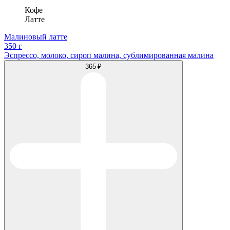
Кофе
Латте
Малиновый латте
350 г
Эспрессо, молоко, сироп малина, сублимированная малина
365 ₽