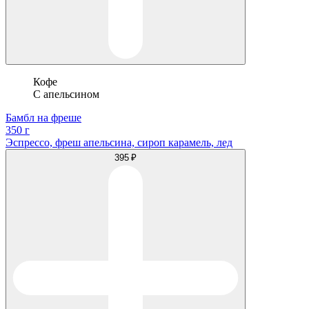
Кофе
С апельсином
Бамбл на фреше
350 г
Эспрессо, фреш апельсина, сироп карамель, лед
395 ₽