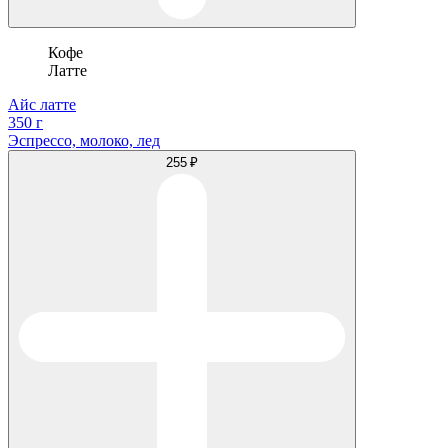
Кофе
Латте
Айс латте
350 г
Эспрессо, молоко, лед
255 ₽