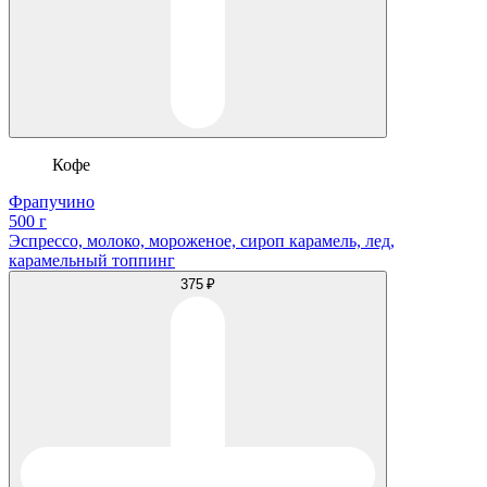
Кофе
Фрапучино
500 г
Эспрессо, молоко, мороженое, сироп карамель, лед,
карамельный топпинг
375 ₽