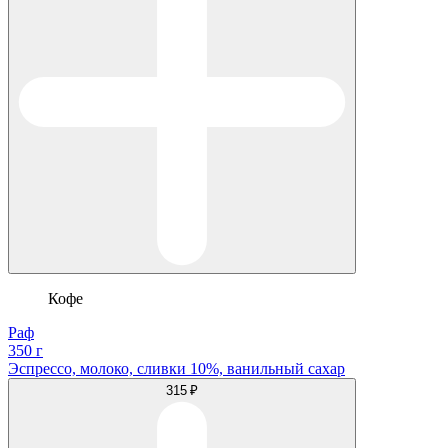
Кофе
Раф
350 г
Эспрессо, молоко, сливки 10%, ванильный сахар
315 ₽