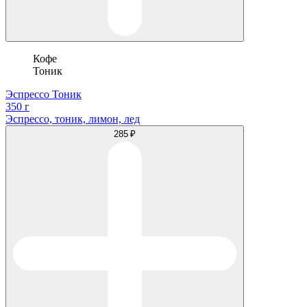
Кофе
Тоник
Эспрессо Тоник
350 г
Эспрессо, тоник, лимон, лед
285 ₽