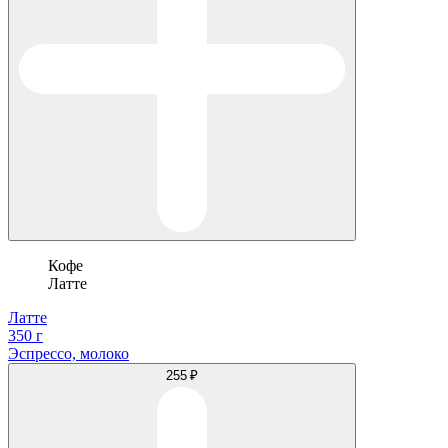
Кофе
Латте
Латте
350 г
Эспрессо, молоко
255 ₽