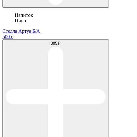
Напиток
Пиво
Стелла Артуа Б/А
500 г
385 ₽