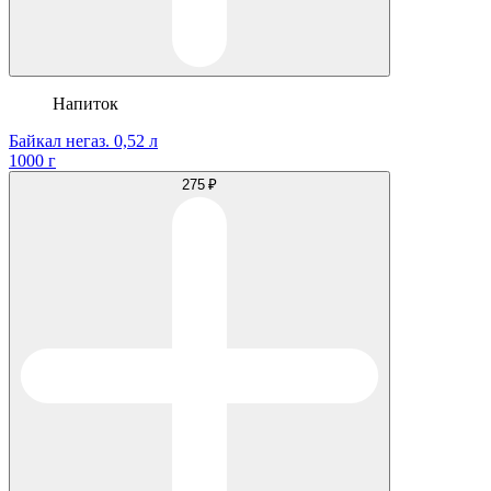
Напиток
Байкал негаз. 0,52 л
1000 г
275 ₽