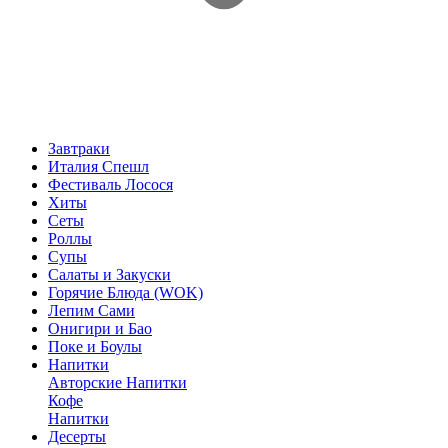
Завтраки
Италия Спешл
Фестиваль Лосося
Хиты
Сеты
Роллы
Супы
Салаты и Закуски
Горячие Блюда (WOK)
Лепим Сами
Онигири и Бао
Поке и Боулы
Напитки
Авторские Напитки
Кофе
Напитки
Десерты