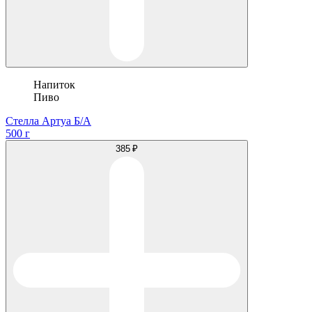
Напиток
Пиво
Стелла Артуа Б/А
500 г
385 ₽