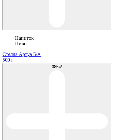
Напиток
Пиво
Стелла Артуа Б/А
500 г
385 ₽