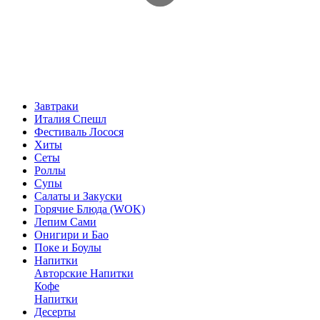
Завтраки
Италия Спешл
Фестиваль Лосося
Хиты
Сеты
Роллы
Супы
Салаты и Закуски
Горячие Блюда (WOK)
Лепим Сами
Онигири и Бао
Поке и Боулы
Напитки
Авторские Напитки
Кофе
Напитки
Десерты