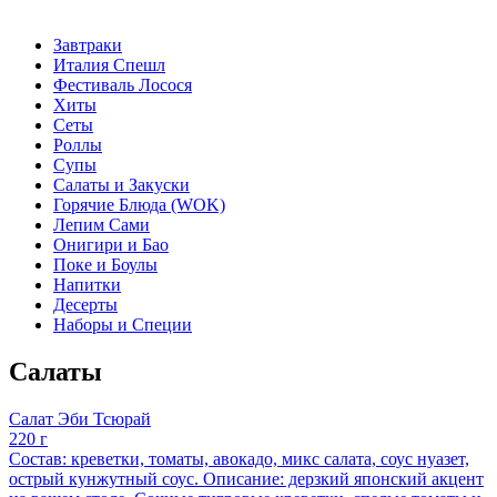
Завтраки
Италия Спешл
Фестиваль Лосося
Хиты
Сеты
Роллы
Супы
Салаты и Закуски
Горячие Блюда (WOK)
Лепим Сами
Онигири и Бао
Поке и Боулы
Напитки
Десерты
Наборы и Специи
Салаты
Салат Эби Тсюрай
220 г
Состав: креветки, томаты, авокадо, микс салата, соус нуазет,
острый кунжутный соус. Описание: дерзкий японский акцент