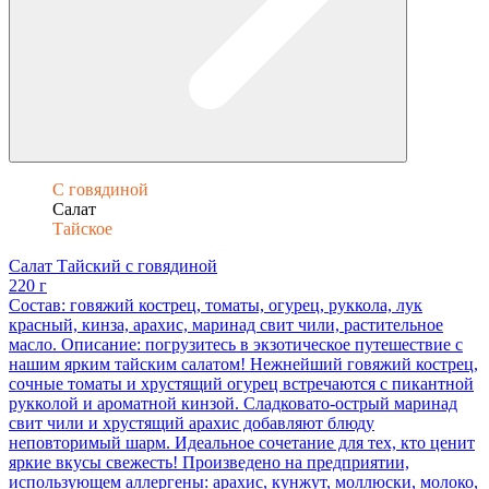
С говядиной
Салат
Тайское
Салат Тайский с говядиной
220 г
Состав: говяжий кострец, томаты, огурец, руккола, лук
красный, кинза, арахис, маринад свит чили, растительное
масло. Описание: погрузитесь в экзотическое путешествие с
нашим ярким тайским салатом! Нежнейший говяжий кострец,
сочные томаты и хрустящий огурец встречаются с пикантной
рукколой и ароматной кинзой. Сладковато-острый маринад
свит чили и хрустящий арахис добавляют блюду
неповторимый шарм. Идеальное сочетание для тех, кто ценит
яркие вкусы свежесть! Произведено на предприятии,
использующем аллергены: арахис, кунжут, моллюски, молоко,