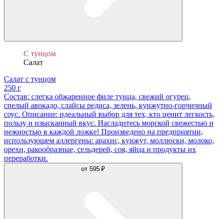
С тунцом
Салат
Салат с тунцом
250 г
Состав: слегка обжаренное филе тунца, свежий огурец,
спелый авокадо, слайсы редиса, зелень, кунжутно-горчичный
соус. Описание: идеальный выбор для тех, кто ценит легкость,
пользу и изысканный вкус. Насладитесь морской свежестью и
нежностью в каждой ложке! Произведено на предприятии,
использующем аллергены: арахис, кунжут, моллюски, молоко,
орехи, ракообразные, сельдерей, соя, яйца и продукты их
переработки.
от
595 ₽