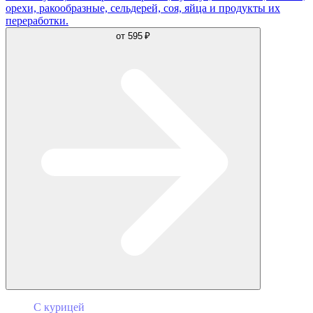
орехи, ракообразные, сельдерей, соя, яйца и продукты их
переработки.
от
595 ₽
С курицей