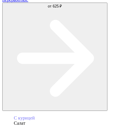
от
625 ₽
С курицей
Салат