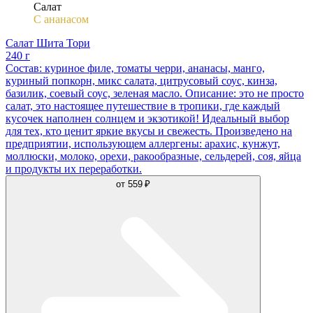
Салат
С ананасом
Салат Шита Тори
240 г
Состав: куриное филе, томаты черри, ананасы, манго,
куриный попкорн, микс салата, цитрусовый соус, кинза,
базилик, соевый соус, зеленая масло. Описание: это не просто
салат, это настоящее путешествие в тропики, где каждый
кусочек наполнен солнцем и экзотикой! Идеальный выбор
для тех, кто ценит яркие вкусы и свежесть. Произведено на
предприятии, использующем аллергены: арахис, кунжут,
моллюски, молоко, орехи, ракообразные, сельдерей, соя, яйца
и продукты их переработки.
от
559 ₽