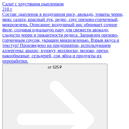
Салат с хрустящим цыпленком
210 г
Состав: цыпленок в воздушном рисе, авокадо, томаты черри,
микс салата, красный лук, редис, соус орехово-горчичный,
микрозелень. Описание: воздушный рис обнимает сочное
филе, создавая идеальную пару для свежести авокадо,
сладости черри и пикантности редиса. Заправлен орехово-
горчичным соусом, украшен микрозеленью. Взрыв вкуса и
текстур! Произведено на предприятии, использующем
аллергены: арахис, кунжут, моллюски, молоко, орехи,
ракообразные, сельдерей, соя, яйца и продукты их
переработки.
от
525 ₽