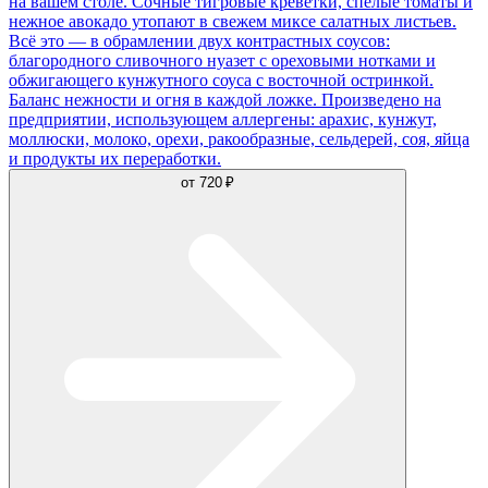
на вашем столе. Сочные тигровые креветки, спелые томаты и
нежное авокадо утопают в свежем миксе салатных листьев.
Всё это — в обрамлении двух контрастных соусов:
благородного сливочного нуазет с ореховыми нотками и
обжигающего кунжутного соуса с восточной остринкой.
Баланс нежности и огня в каждой ложке. Произведено на
предприятии, использующем аллергены: арахис, кунжут,
моллюски, молоко, орехи, ракообразные, сельдерей, соя, яйца
и продукты их переработки.
от
720 ₽