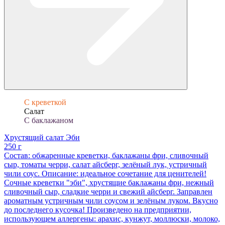
С креветкой
Салат
С баклажаном
Хрустящий салат Эби
250 г
Состав: обжаренные креветки, баклажаны фри, сливочный
сыр, томаты черри, салат айсберг, зелёный лук, устричный
чили соус. Описание: идеальное сочетание для ценителей!
Сочные креветки "эби", хрустящие баклажаны фри, нежный
сливочный сыр, сладкие черри и свежий айсберг. Заправлен
ароматным устричным чили соусом и зелёным луком. Вкусно
до последнего кусочка! Произведено на предприятии,
использующем аллергены: арахис, кунжут, моллюски, молоко,