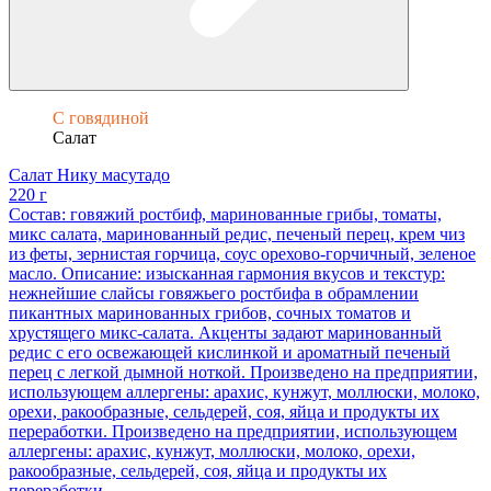
С говядиной
Салат
Салат Нику масутадо
220 г
Состав: говяжий ростбиф, маринованные грибы, томаты,
микс салата, маринованный редис, печеный перец, крем чиз
из феты, зернистая горчица, соус орехово-горчичный, зеленое
масло. Описание: изысканная гармония вкусов и текстур:
нежнейшие слайсы говяжьего ростбифа в обрамлении
пикантных маринованных грибов, сочных томатов и
хрустящего микс-салата. Акценты задают маринованный
редис с его освежающей кислинкой и ароматный печеный
перец с легкой дымной ноткой. Произведено на предприятии,
использующем аллергены: арахис, кунжут, моллюски, молоко,
орехи, ракообразные, сельдерей, соя, яйца и продукты их
переработки. Произведено на предприятии, использующем
аллергены: арахис, кунжут, моллюски, молоко, орехи,
ракообразные, сельдерей, соя, яйца и продукты их
переработки.