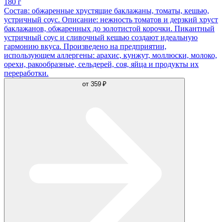
180 г
Состав: обжаренные хрустящие баклажаны, томаты, кешью,
устричный соус. Описание: нежность томатов и дерзкий хруст
баклажанов, обжаренных до золотистой корочки. Пикантный
устричный соус и сливочный кешью создают идеальную
гармонию вкуса. Произведено на предприятии,
использующем аллергены: арахис, кунжут, моллюски, молоко,
орехи, ракообразные, сельдерей, соя, яйца и продукты их
переработки.
от
359 ₽