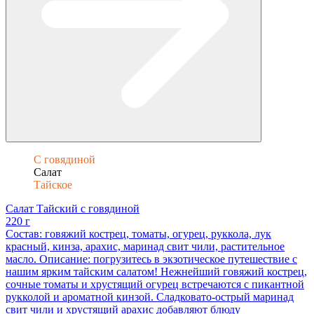
С говядиной
Салат
Тайское
Салат Тайский с говядиной
220 г
Состав: говяжий кострец, томаты, огурец, руккола, лук
красный, кинза, арахис, маринад свит чили, растительное
масло. Описание: погрузитесь в экзотическое путешествие с
нашим ярким тайским салатом! Нежнейший говяжий кострец,
сочные томаты и хрустящий огурец встречаются с пикантной
рукколой и ароматной кинзой. Сладковато-острый маринад
свит чили и хрустящий арахис добавляют блюду