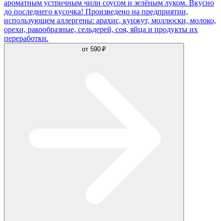
ароматным устричным чили соусом и зелёным луком. Вкусно
до последнего кусочка! Произведено на предприятии,
использующем аллергены: арахис, кунжут, моллюски, молоко,
орехи, ракообразные, сельдерей, соя, яйца и продукты их
переработки.
от
590 ₽