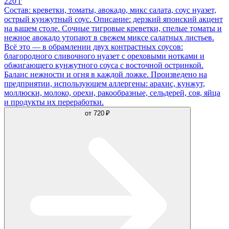
220 г
Состав: креветки, томаты, авокадо, микс салата, соус нуазет,
острый кунжутный соус. Описание: дерзкий японский акцент
на вашем столе. Сочные тигровые креветки, спелые томаты и
нежное авокадо утопают в свежем миксе салатных листьев.
Всё это — в обрамлении двух контрастных соусов:
благородного сливочного нуазет с ореховыми нотками и
обжигающего кунжутного соуса с восточной остринкой.
Баланс нежности и огня в каждой ложке. Произведено на
предприятии, использующем аллергены: арахис, кунжут,
моллюски, молоко, орехи, ракообразные, сельдерей, соя, яйца
и продукты их переработки.
от
720 ₽