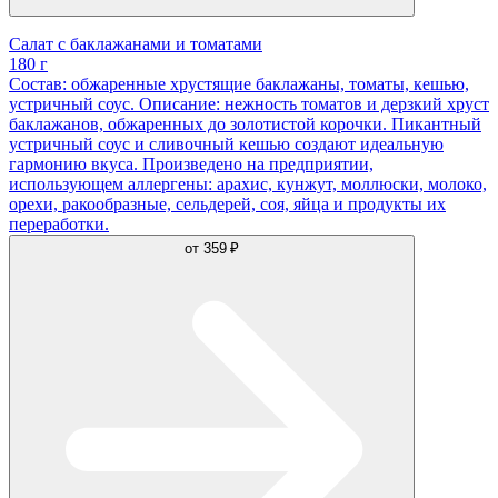
Салат с баклажанами и томатами
180 г
Состав: обжаренные хрустящие баклажаны, томаты, кешью,
устричный соус. Описание: нежность томатов и дерзкий хруст
баклажанов, обжаренных до золотистой корочки. Пикантный
устричный соус и сливочный кешью создают идеальную
гармонию вкуса. Произведено на предприятии,
использующем аллергены: арахис, кунжут, моллюски, молоко,
орехи, ракообразные, сельдерей, соя, яйца и продукты их
переработки.
от
359 ₽