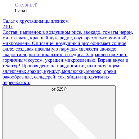
С курицей
Салат
Салат с хрустящим цыпленком
210 г
Состав: цыпленок в воздушном рисе, авокадо, томаты черри,
микс салата, красный лук, редис, соус орехово-горчичный,
микрозелень. Описание: воздушный рис обнимает сочное
филе, создавая идеальную пару для свежести авокадо,
сладости черри и пикантности редиса. Заправлен орехово-
горчичным соусом, украшен микрозеленью. Взрыв вкуса и
текстур! Произведено на предприятии, использующем
аллергены: арахис, кунжут, моллюски, молоко, орехи,
ракообразные, сельдерей, соя, яйца и продукты их
переработки.
от
525 ₽