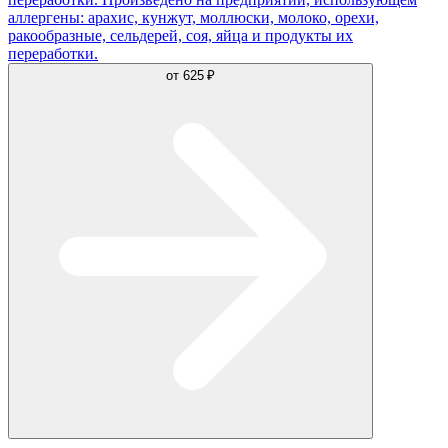
аллергены: арахис, кунжут, моллюски, молоко, орехи,
ракообразные, сельдерей, соя, яйца и продукты их
переработки.
от
625 ₽