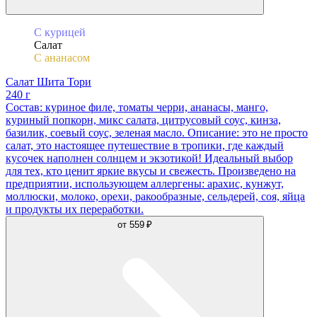
С курицей
Салат
С ананасом
Салат Шита Тори
240 г
Состав: куриное филе, томаты черри, ананасы, манго,
куриный попкорн, микс салата, цитрусовый соус, кинза,
базилик, соевый соус, зеленая масло. Описание: это не просто
салат, это настоящее путешествие в тропики, где каждый
кусочек наполнен солнцем и экзотикой! Идеальный выбор
для тех, кто ценит яркие вкусы и свежесть. Произведено на
предприятии, использующем аллергены: арахис, кунжут,
моллюски, молоко, орехи, ракообразные, сельдерей, соя, яйца
и продукты их переработки.
от
559 ₽