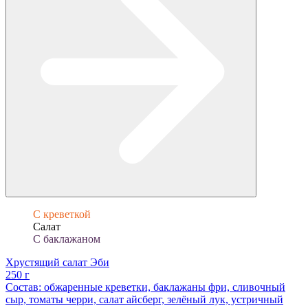
С креветкой
Салат
С баклажаном
Хрустящий салат Эби
250 г
Состав: обжаренные креветки, баклажаны фри, сливочный
сыр, томаты черри, салат айсберг, зелёный лук, устричный