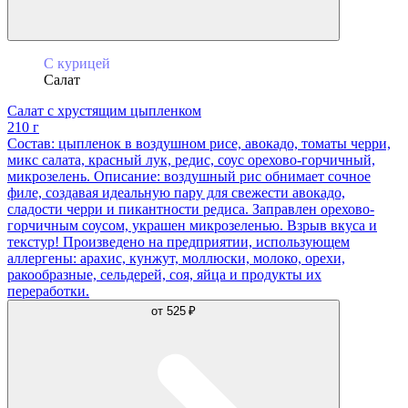
С курицей
Салат
Салат с хрустящим цыпленком
210 г
Состав: цыпленок в воздушном рисе, авокадо, томаты черри,
микс салата, красный лук, редис, соус орехово-горчичный,
микрозелень. Описание: воздушный рис обнимает сочное
филе, создавая идеальную пару для свежести авокадо,
сладости черри и пикантности редиса. Заправлен орехово-
горчичным соусом, украшен микрозеленью. Взрыв вкуса и
текстур! Произведено на предприятии, использующем
аллергены: арахис, кунжут, моллюски, молоко, орехи,
ракообразные, сельдерей, соя, яйца и продукты их
переработки.
от
525 ₽