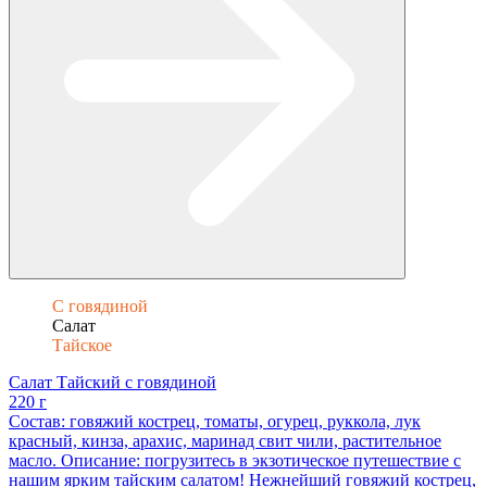
С говядиной
Салат
Тайское
Салат Тайский с говядиной
220 г
Состав: говяжий кострец, томаты, огурец, руккола, лук
красный, кинза, арахис, маринад свит чили, растительное
масло. Описание: погрузитесь в экзотическое путешествие с
нашим ярким тайским салатом! Нежнейший говяжий кострец,