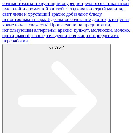
сочные томаты и хрустящий огурец встречаются с пикантной
рукколой и ароматной кинзой. Сладковато-острый маринад
свит чили и хрустящий арахис добавляют блюду
неповторимый шарм. Идеальное сочетание для тех, кто ценит
яркие вкусы свежесть! Произведено на предприятии,
использующем аллергены: арахис, кунжут, моллюски, молоко,
орехи, ракообразные, сельдерей, соя, яйца и продукты их
переработки.
от
595 ₽