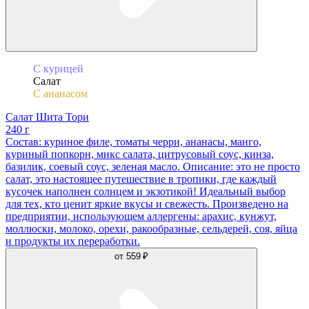
С курицей
Салат
С ананасом
Салат Шита Тори
240 г
Состав: куриное филе, томаты черри, ананасы, манго,
куриный попкорн, микс салата, цитрусовый соус, кинза,
базилик, соевый соус, зеленая масло. Описание: это не просто
салат, это настоящее путешествие в тропики, где каждый
кусочек наполнен солнцем и экзотикой! Идеальный выбор
для тех, кто ценит яркие вкусы и свежесть. Произведено на
предприятии, использующем аллергены: арахис, кунжут,
моллюски, молоко, орехи, ракообразные, сельдерей, соя, яйца
и продукты их переработки.
от
559 ₽