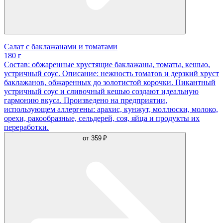
Салат с баклажанами и томатами
180 г
Состав: обжаренные хрустящие баклажаны, томаты, кешью,
устричный соус. Описание: нежность томатов и дерзкий хруст
баклажанов, обжаренных до золотистой корочки. Пикантный
устричный соус и сливочный кешью создают идеальную
гармонию вкуса. Произведено на предприятии,
использующем аллергены: арахис, кунжут, моллюски, молоко,
орехи, ракообразные, сельдерей, соя, яйца и продукты их
переработки.
от
359 ₽