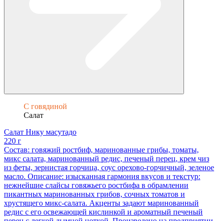
С говядиной
Салат
Салат Нику масутадо
220 г
Состав: говяжий ростбиф, маринованные грибы, томаты,
микс салата, маринованный редис, печеный перец, крем чиз
из феты, зернистая горчица, соус орехово-горчичный, зеленое
масло. Описание: изысканная гармония вкусов и текстур:
нежнейшие слайсы говяжьего ростбифа в обрамлении
пикантных маринованных грибов, сочных томатов и
хрустящего микс-салата. Акценты задают маринованный
редис с его освежающей кислинкой и ароматный печеный
перец с легкой дымной ноткой. Произведено на предприятии,