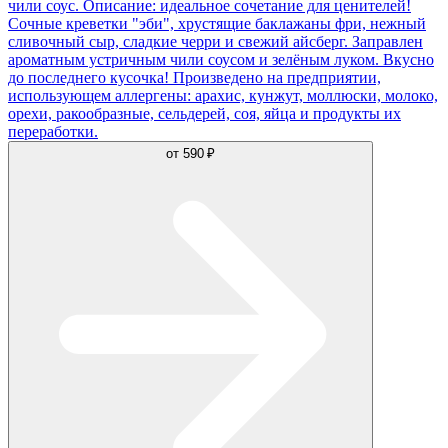
чили соус. Описание: идеальное сочетание для ценителей!
Сочные креветки "эби", хрустящие баклажаны фри, нежный
сливочный сыр, сладкие черри и свежий айсберг. Заправлен
ароматным устричным чили соусом и зелёным луком. Вкусно
до последнего кусочка! Произведено на предприятии,
использующем аллергены: арахис, кунжут, моллюски, молоко,
орехи, ракообразные, сельдерей, соя, яйца и продукты их
переработки.
от
590 ₽