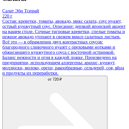
Салат Эби Тсюрай
220 г
Состав: креветки, томаты, авокадо, микс салата, соус нуазет,
острый кунжутный соус. Описание: дерзкий японский акцент
на вашем столе. Сочные тигровые креветки, спелые томаты и
нежное авокадо утопают в свежем миксе салатных листьев.
Всё это — в обрамлении двух контрастных соусов:
благородного сливочного нуазет с ореховыми нотками и
обжигающего кунжутного соуса с восточной остринкой.
Баланс нежности и огня в каждой ложке. Произведено на
предприятии, использующем аллергены: арахис, кунжут,
моллюски, молоко, орехи, ракообразные, сельдерей, соя, яйца
и продукты их переработки.
от
720 ₽