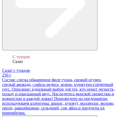
С тунцом
Салат
Салат с тунцом
250 г
Состав: слегка обжаренное филе тунца, свежий огурец,
спелый авокадо, слайсы редиса, зелень, кунжутно-горчичный
соус. Описание: идеальный выбор для тех, кто ценит легкость,
пользу и изысканный вкус. Насладитесь морской свежестью и
нежностью в каждой ложке! Произведено на предприятии,
использующем аллергены: арахис, кунжут, моллюски, молоко,
орехи, ракообразные, сельдерей, соя, яйца и продукты их
переработки.