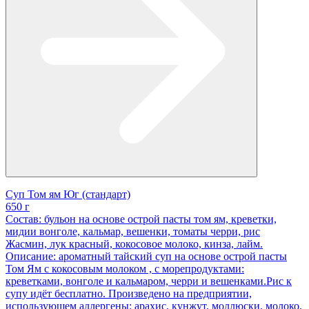
Суп Том ям Юг (стандарт)
650 г
Состав: бульон на основе острой пасты том ям, креветки,
мидии вонголе, кальмар, вешенки, томаты черри, рис
Жасмин, лук красный, кокосовое молоко, кинза, лайм.
Описание: ароматный тайский суп на основе острой пасты
Том Ям с кокосовым молоком , с морепродуктами:
креветками, вонголе и кальмаром, черри и вешенками.Рис к
супу идёт бесплатно. Произведено на предприятии,
использующем аллергены: арахис, кунжут, моллюски, молоко,