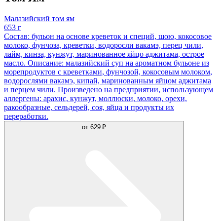
Малазийский том ям
653 г
Состав: бульон на основе креветок и специй, шою, кокосовое
молоко, фунчоза, креветки, водоросли вакамэ, перец чили,
лайм, кинза, кунжут, маринованное яйцо аджитама, острое
масло. Описание: малазийский суп на ароматном бульоне из
морепродуктов с креветками, фунчозой, кокосовым молоком,
водорослями вакамэ, кипай, маринованным яйцом аджитама
и перцем чили. Произведено на предприятии, использующем
аллергены: арахис, кунжут, моллюски, молоко, орехи,
ракообразные, сельдерей, соя, яйца и продукты их
переработки.
от
629 ₽