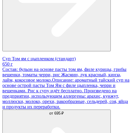
Суп Том ям с цыпленком (стандарт)
650 г
Состав: бульон на основе пасты том ям, филе курицы, грибы
вешенки, томаты черри, рис Жасмин, лук красный, кинза,
лайм, кокосовое молоко.Описание: ароматный тайский суп на
основе острой пасты Том Ям с филе цыпленка, черри и
вешенками. Рис к супу идёт бесплатно. Произведено на
предприятии, использующем аллергены: арахис, кунжут,
моллюски, молоко, орехи, ракообразные, сельдерей, соя, яйца
и продукты их переработки.
от
695 ₽