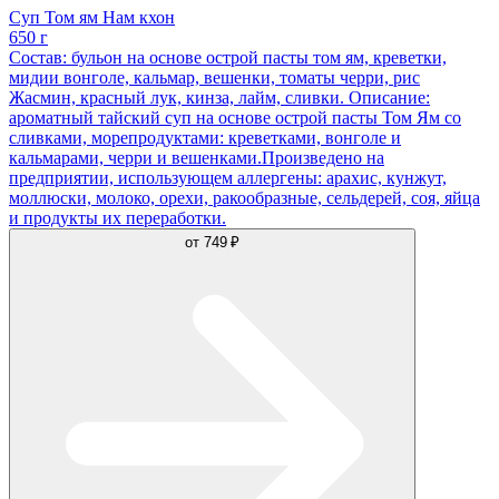
Суп Том ям Нам кхон
650 г
Состав: бульон на основе острой пасты том ям, креветки,
мидии вонголе, кальмар, вешенки, томаты черри, рис
Жасмин, красный лук, кинза, лайм, сливки. Описание:
ароматный тайский суп на основе острой пасты Том Ям со
сливками, морепродуктами: креветками, вонголе и
кальмарами, черри и вешенками.Произведено на
предприятии, использующем аллергены: арахис, кунжут,
моллюски, молоко, орехи, ракообразные, сельдерей, соя, яйца
и продукты их переработки.
от
749 ₽