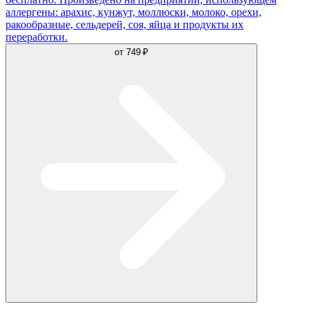
аллергены: арахис, кунжут, моллюски, молоко, орехи,
ракообразные, сельдерей, соя, яйца и продукты их
переработки.
от
749 ₽