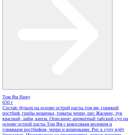
Том Ям Нику
650 г
Состав: бульон на основе острой пасты том ям, говяжий
ростбиф, грибы вешенки, томаты черри, рис Жасмин, лук
красный, лайм, кинза. Описание: ароматный тайский суп на
основе острой пасты Том Ям с кокосовым молоком и
говяжьим ростбифом, черри и вешенками. Рис к супу идёт
бесплатно. Произведено на предприятии, использующем