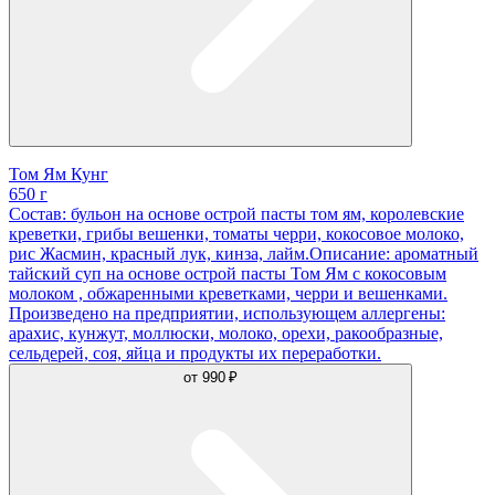
Том Ям Кунг
650 г
Состав: бульон на основе острой пасты том ям, королевские
креветки, грибы вешенки, томаты черри, кокосовое молоко,
рис Жасмин, красный лук, кинза, лайм.Описание: ароматный
тайский суп на основе острой пасты Том Ям с кокосовым
молоком , обжаренными креветками, черри и вешенками.
Произведено на предприятии, использующем аллергены:
арахис, кунжут, моллюски, молоко, орехи, ракообразные,
сельдерей, соя, яйца и продукты их переработки.
от
990 ₽