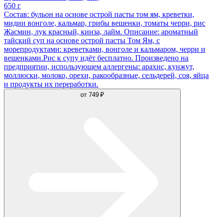
650 г
Состав: бульон на основе острой пасты том ям, креветки,
мидии вонголе, кальмар, грибы вешенки, томаты черри, рис
Жасмин, лук красный, кинза, лайм. Описание: ароматный
тайский суп на основе острой пасты Том Ям, с
морепродуктами: креветками, вонголе и кальмаром, черри и
вешенками.Рис к супу идёт бесплатно. Произведено на
предприятии, использующем аллергены: арахис, кунжут,
моллюски, молоко, орехи, ракообразные, сельдерей, соя, яйца
и продукты их переработки.
от
749 ₽