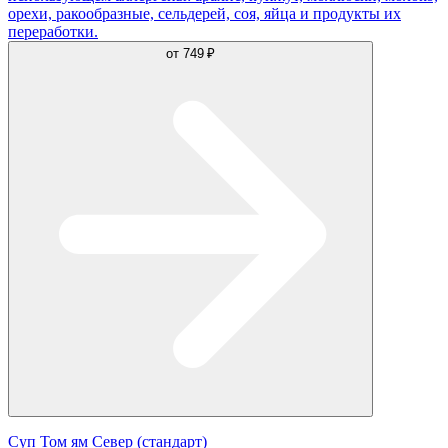
орехи, ракообразные, сельдерей, соя, яйца и продукты их
переработки.
от
749 ₽
Суп Том ям Север (стандарт)