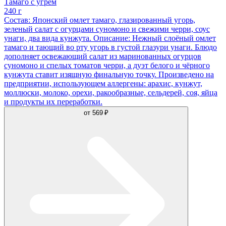
Тамаго с угрем
240 г
Состав: Японский омлет тамаго, глазированный угорь,
зеленый салат с огурцами суномоно и свежими черри, соус
унаги, два вида кунжута. Описание: Нежный слоёный омлет
тамаго и тающий во рту угорь в густой глазури унаги. Блюдо
дополняет освежающий салат из маринованных огурцов
суномоно и спелых томатов черри, а дуэт белого и чёрного
кунжута ставит изящную финальную точку. Произведено на
предприятии, использующем аллергены: арахис, кунжут,
моллюски, молоко, орехи, ракообразные, сельдерей, соя, яйца
и продукты их переработки.
от
569 ₽