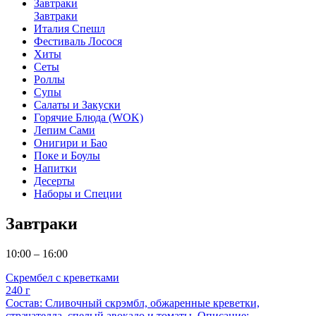
Завтраки
Завтраки
Италия Спешл
Фестиваль Лосося
Хиты
Сеты
Роллы
Супы
Салаты и Закуски
Горячие Блюда (WOK)
Лепим Сами
Онигири и Бао
Поке и Боулы
Напитки
Десерты
Наборы и Специи
Завтраки
10:00 – 16:00
Скрембел с креветками
240 г
Состав: Сливочный скрэмбл, обжаренные креветки,
страчателла, спелый авокадо и томаты. Описание: