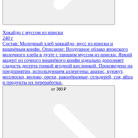
Хокайдо с муссом из ириски
240 г
Состав: Молочный хлеб хоккайдо, мусс из ириски и
вишнёвым конфи. Описание: Воздушное облако японского
молочного хлеба в дуэте с тающим муссом из ириски. Яркий
акцент из сочного вишнёвого конфи идеально дополняет
сладость десерта тонкой ягодной кислинкой. Произведено на
предприятии, использующем аллергены: арахис, кунжут,
моллюски, молоко, орехи, ракообразные, сельдерей, соя, яйца
и продукты их переработки.
от
380 ₽