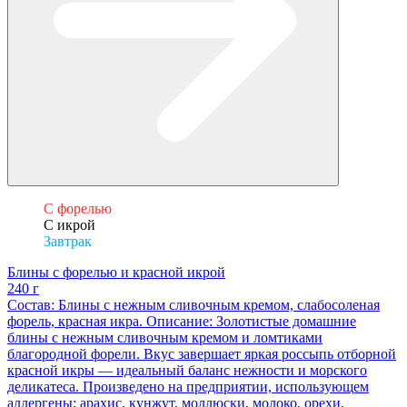
С форелью
С икрой
Завтрак
Блины с форелью и красной икрой
240 г
Состав: Блины с нежным сливочным кремом, слабосоленая
форель, красная икра. Описание: Золотистые домашние
блины с нежным сливочным кремом и ломтиками
благородной форели. Вкус завершает яркая россыпь отборной
красной икры — идеальный баланс нежности и морского
деликатеса. Произведено на предприятии, использующем
аллергены: арахис, кунжут, моллюски, молоко, орехи,