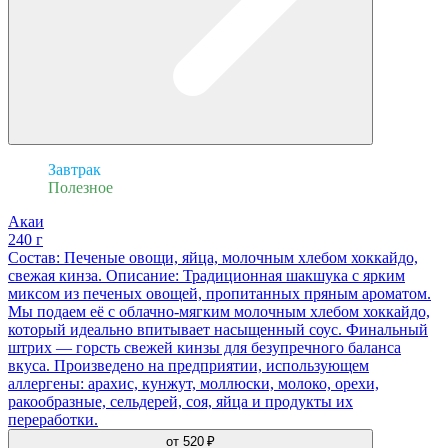
Завтрак
Полезное
Акаи
240 г
Состав: Печеные овощи, яйца, молочным хлебом хоккайдо,
свежая кинза. Описание: Традиционная шакшука с ярким
миксом из печеных овощей, пропитанных пряным ароматом.
Мы подаем её с облачно-мягким молочным хлебом хоккайдо,
который идеально впитывает насыщенный соус. Финальный
штрих — горсть свежей кинзы для безупречного баланса
вкуса. Произведено на предприятии, использующем
аллергены: арахис, кунжут, моллюски, молоко, орехи,
ракообразные, сельдерей, соя, яйца и продукты их
переработки.
от
520 ₽