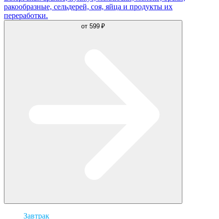
ракообразные, сельдерей, соя, яйца и продукты их
переработки.
от
599 ₽
Завтрак