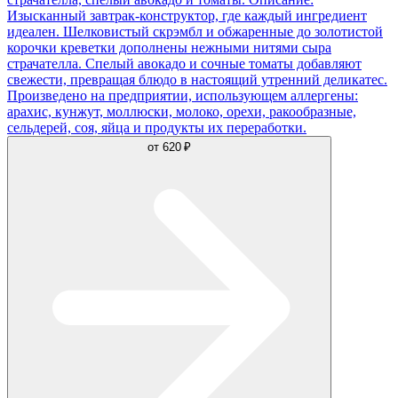
Изысканный завтрак-конструктор, где каждый ингредиент
идеален. Шелковистый скрэмбл и обжаренные до золотистой
корочки креветки дополнены нежными нитями сыра
страчателла. Спелый авокадо и сочные томаты добавляют
свежести, превращая блюдо в настоящий утренний деликатес.
Произведено на предприятии, использующем аллергены:
арахис, кунжут, моллюски, молоко, орехи, ракообразные,
сельдерей, соя, яйца и продукты их переработки.
от
620 ₽