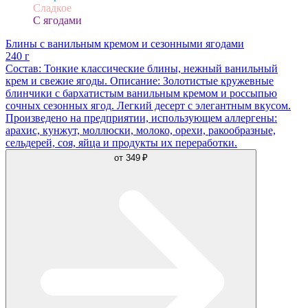
Сладкое
С ягодами
Блины с ванильным кремом и сезонными ягодами
240 г
Состав: Тонкие классические блины, нежный ванильный
крем и свежие ягоды. Описание: Золотистые кружевные
блинчики с бархатистым ванильным кремом и россыпью
сочных сезонных ягод. Легкий десерт с элегантным вкусом.
Произведено на предприятии, использующем аллергены:
арахис, кунжут, моллюски, молоко, орехи, ракообразные,
сельдерей, соя, яйца и продукты их переработки.
от
349 ₽