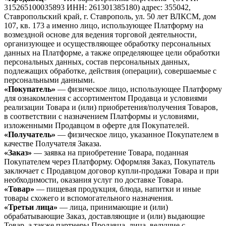
315265100035893 ИНН: 261301385180) адрес: 355042,
Ставропольский край, г. Ставрополь, ул. 50 лет ВЛКСМ, дом
107, кв. 173 а именно лицо, использующее Платформу на
возмездной основе для ведения торговой деятельности,
организующее и осуществляющее обработку персональных
данных на Платформе, а также определяющее цели обработки
персональных данных, состав персональных данных,
подлежащих обработке, действия (операции), совершаемые с
персональными данными.
«Покупатель»
— физическое лицо, использующее Платформу
для ознакомления с ассортиментом Продавца и условиями
реализации Товара и (или) приобретения/получения Товаров,
в соответствии с назначением Платформы и условиями,
изложенными Продавцом в оферте для Покупателей.
«Получатель»
— физическое лицо, указанное Покупателем в
качестве Получателя Заказа.
«Заказ»
— заявка на приобретение Товара, поданная
Покупателем через Платформу. Оформляя Заказ, Покупатель
заключает с Продавцом договор купли-продажи Товара и при
необходимости, оказания услуг по доставке Товара.
«Товар»
— пищевая продукция, блюда, напитки и иные
товары схожего и вспомогательного назначения.
«Третьи лица»
— лица, принимающие и (или)
обрабатывающие Заказ, доставляющие и (или) выдающие
Товар, а также партнеры Продавца, лица, ведущие с