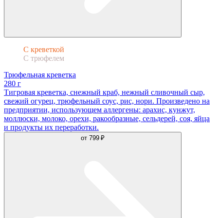
С креветкой
С трюфелем
Трюфельная креветка
280 г
Тигровая креветка, снежный краб, нежный сливочный сыр,
свежий огурец, трюфельный соус, рис, нори. Произведено на
предприятии, использующем аллергены: арахис, кунжут,
моллюски, молоко, орехи, ракообразные, сельдерей, соя, яйца
и продукты их переработки.
от
799 ₽