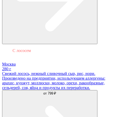
С лососем
Филадельфия
Москва
280 г
Свежий лосось, нежный сливочный сыр, рис, нори.
Произведено на предприятии, использующем аллергены:
арахис, кунжут, моллюски, молоко, орехи, ракообразные,
сельдерей, соя, яйца и продукты их переработки.
от
799 ₽