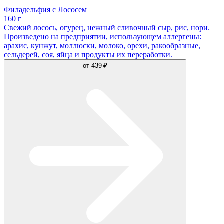
Филадельфия с Лососем
160 г
Свежий лосось, огурец, нежный сливочный сыр, рис, нори.
Произведено на предприятии, использующем аллергены:
арахис, кунжут, моллюски, молоко, орехи, ракообразные,
сельдерей, соя, яйца и продукты их переработки.
от
439 ₽