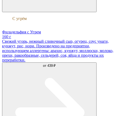
С угрём
Филадельфия
Филадельфия с Угрем
160 г
Свежий угорь, нежный сливочный сыр, огурец, соус унаги,
кунжут, рис, нори. Произведено на предприятии,
использующем аллергены: арахис, кунжут, моллюски, молоко,
орехи, ракообразные, сельдерей, соя, яйца и продукты их
переработки.
от
439 ₽