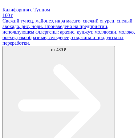
Калифорния с Тунцом
160 г
Свежий тунец, майонез, икра масаго, свежий огурец, спелый
авокадо, рис, нори. Произведено на предприятии,
использующем аллергены: арахис, кунжут, моллюски, молоко,
орехи, ракообразные, сельдерей, соя, яйца и продукты их
переработки.
от
439 ₽