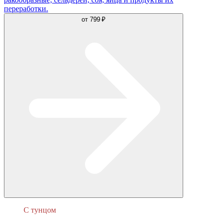
переработки.
от
799 ₽
С тунцом
Калифорния