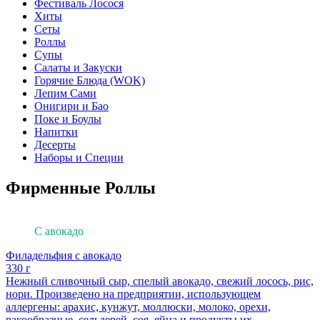
Фестиваль Лосося
Хиты
Сеты
Роллы
Супы
Салаты и Закуски
Горячие Блюда (WOK)
Лепим Сами
Онигири и Бао
Поке и Боулы
Напитки
Десерты
Наборы и Специи
Фирменные Роллы
Филадельфия
С авокадо
Филадельфия с авокадо
330 г
Нежный сливочный сыр, спелый авокадо, свежий лосось, рис,
нори. Произведено на предприятии, использующем
аллергены: арахис, кунжут, моллюски, молоко, орехи,
ракообразные, сельдерей, соя, яйца и продукты их