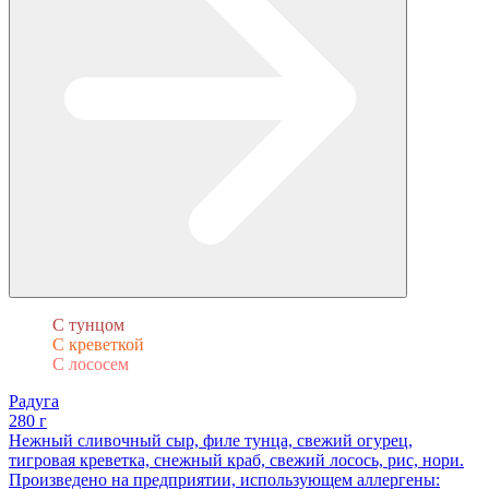
С тунцом
С креветкой
С лососем
Радуга
280 г
Нежный сливочный сыр, филе тунца, свежий огурец,
тигровая креветка, снежный краб, свежий лосось, рис, нори.
Произведено на предприятии, использующем аллергены: