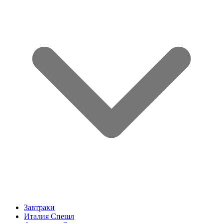
Завтраки
Италия Спешл