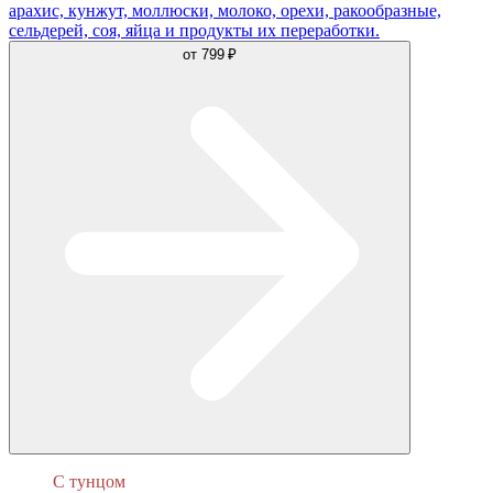
арахис, кунжут, моллюски, молоко, орехи, ракообразные,
сельдерей, соя, яйца и продукты их переработки.
от
799 ₽
С тунцом