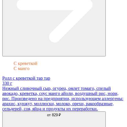
С креветкой
С манго
Ролл с креветкой тар тар
330 г
Нежный сливочный сыр, огурец, омлет томаго, спелый
авокадо, креветка, соус манго айоли, воздушный рис, нори,
рис. Произведено на предприятии, использующем аллергены:
арахис, кунжут, моллюски, молоко, орехи, ракообразные,
сельдерей, соя, яйца и продукты их переработки.
от
829 ₽