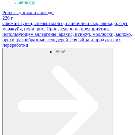
С авокадо
Ролл с тунцом и авокадо
220 г
Свежий тунец, спелый манго, сливочный сыр, авокадо, соус
маракуйя, нори, рис. Произведено на предприятии,
использующем аллергены: арахис, кунжут, моллюски, молоко,
орехи, ракообразные, сельдерей, соя, яйца и продукты их
переработки.
от
799 ₽