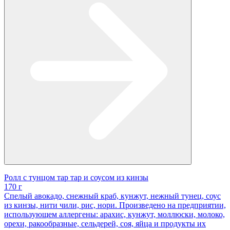
Ролл с тунцом тар тар и соусом из кинзы
170 г
Спелый авокадо, снежный краб, кунжут, нежный тунец, соус
из кинзы, нити чили, рис, нори. Произведено на предприятии,
использующем аллергены: арахис, кунжут, моллюски, молоко,
орехи, ракообразные, сельдерей, соя, яйца и продукты их