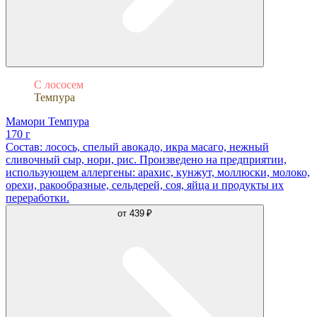
С лососем
Темпура
Мамори Темпура
170 г
Состав: лосось, спелый авокадо, икра масаго, нежный
сливочный сыр, нори, рис. Произведено на предприятии,
использующем аллергены: арахис, кунжут, моллюски, молоко,
орехи, ракообразные, сельдерей, соя, яйца и продукты их
переработки.
от
439 ₽