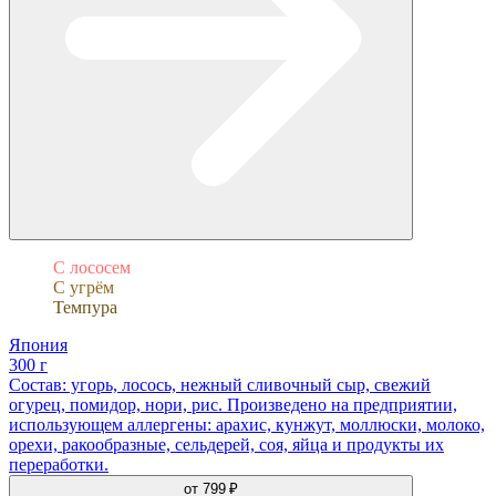
С лососем
С угрём
Темпура
Япония
300 г
Состав: угорь, лосось, нежный сливочный сыр, свежий
огурец, помидор, нори, рис. Произведено на предприятии,
использующем аллергены: арахис, кунжут, моллюски, молоко,
орехи, ракообразные, сельдерей, соя, яйца и продукты их
переработки.
от
799 ₽