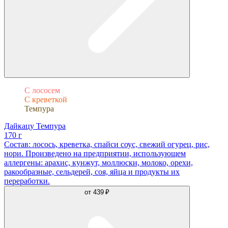
С лососем
С креветкой
Темпура
Дайкацу Темпура
170 г
Состав: лосось, креветка, спайси соус, свежий огурец, рис,
нори. Произведено на предприятии, использующем
аллергены: арахис, кунжут, моллюски, молоко, орехи,
ракообразные, сельдерей, соя, яйца и продукты их
переработки.
от
439 ₽