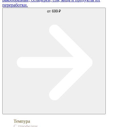
переработки.
от
699 ₽
Темпура
С трюфелем