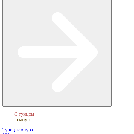
С тунцом
Темпура
Тунец темпура