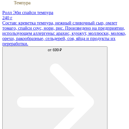
Темпура
Ролл Эби спайси темпура
240 г
Состав: креветка темпура, нежный сливочный сыр, омлет
томаго, спайси соус, нори, рис. Произведено на предприятии,
использующем аллергены: арахис, кунжут, моллюски, молоко,
орехи, ракообразные, сельдерей, соя, яйца и продукты их
переработки.
от
699 ₽