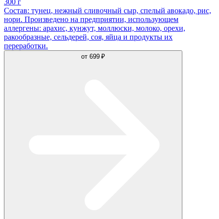
300 г
Состав: тунец, нежный сливочный сыр, спелый авокадо, рис,
нори. Произведено на предприятии, использующем
аллергены: арахис, кунжут, моллюски, молоко, орехи,
ракообразные, сельдерей, соя, яйца и продукты их
переработки.
от
699 ₽