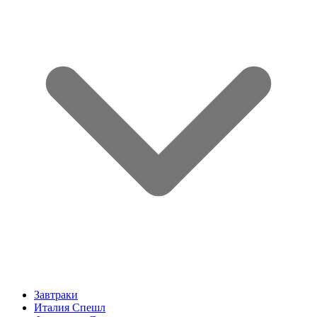
Завтраки
Италия Спешл