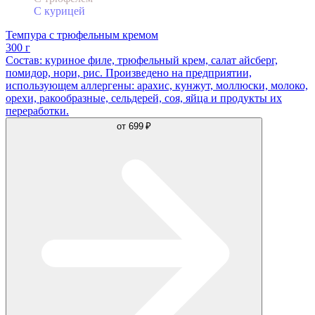
С курицей
Темпура с трюфельным кремом
300 г
Состав: куриное филе, трюфельный крем, салат айсберг,
помидор, нори, рис. Произведено на предприятии,
использующем аллергены: арахис, кунжут, моллюски, молоко,
орехи, ракообразные, сельдерей, соя, яйца и продукты их
переработки.
от
699 ₽