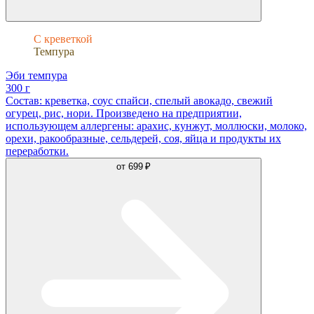
С креветкой
Темпура
Эби темпура
300 г
Состав: креветка, соус спайси, спелый авокадо, свежий
огурец, рис, нори. Произведено на предприятии,
использующем аллергены: арахис, кунжут, моллюски, молоко,
орехи, ракообразные, сельдерей, соя, яйца и продукты их
переработки.
от
699 ₽