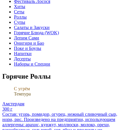
Фестиваль Лосося
Хиты
Сеты
Роллы
Супы
Салаты и Закуски
Горячие Блюда (WOK)
Лепим Сами
Онигири и Бао
Поке и Боулы
Напитки
Десерты
Наборы и Специи
Горячие Роллы
С угрём
Темпура
Амстердам
300 г
Состав: угорь, помидор, огурец, нежный сливочный сыр,
нори, рис. Произведено на предприятии, использующем
аллергены: арахис, кунжут, моллюски, молоко, орехи,
ракообразные, сельдерей, соя, яйца и продукты их