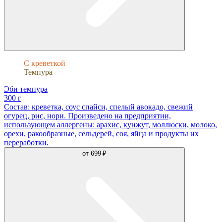
С креветкой
Темпура
Эби темпура
300 г
Состав: креветка, соус спайси, спелый авокадо, свежий
огурец, рис, нори. Произведено на предприятии,
использующем аллергены: арахис, кунжут, моллюски, молоко,
орехи, ракообразные, сельдерей, соя, яйца и продукты их
переработки.
от
699 ₽