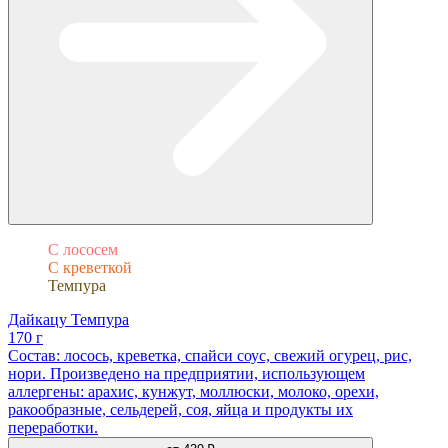
С лососем
С креветкой
Темпура
Дайкацу Темпура
170 г
Состав: лосось, креветка, спайси соус, свежий огурец, рис,
нори. Произведено на предприятии, использующем
аллергены: арахис, кунжут, моллюски, молоко, орехи,
ракообразные, сельдерей, соя, яйца и продукты их
переработки.