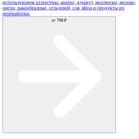
использующем аллергены: арахис, кунжут, моллюски, молоко,
орехи, ракообразные, сельдерей, соя, яйца и продукты их
переработки.
от
799 ₽