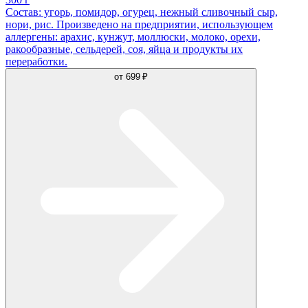
Состав: угорь, помидор, огурец, нежный сливочный сыр,
нори, рис. Произведено на предприятии, использующем
аллергены: арахис, кунжут, моллюски, молоко, орехи,
ракообразные, сельдерей, соя, яйца и продукты их
переработки.
от
699 ₽