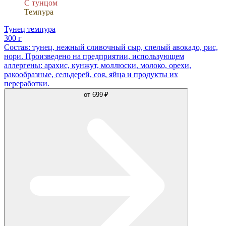
С тунцом
Темпура
Тунец темпура
300 г
Состав: тунец, нежный сливочный сыр, спелый авокадо, рис,
нори. Произведено на предприятии, использующем
аллергены: арахис, кунжут, моллюски, молоко, орехи,
ракообразные, сельдерей, соя, яйца и продукты их
переработки.
от
699 ₽