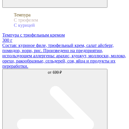
Темпура
С трюфелем
С курицей
Темпура с трюфельным кремом
300 г
Состав: куриное филе, трюфельный крем, салат айсберг,
помидор, нори, рис. Произведено на предприятии,
использующем аллергены: арахис, кунжут, моллюски, молоко,
орехи, ракообразные, сельдерей, соя, яйца и продукты их
переработки.
от
699 ₽