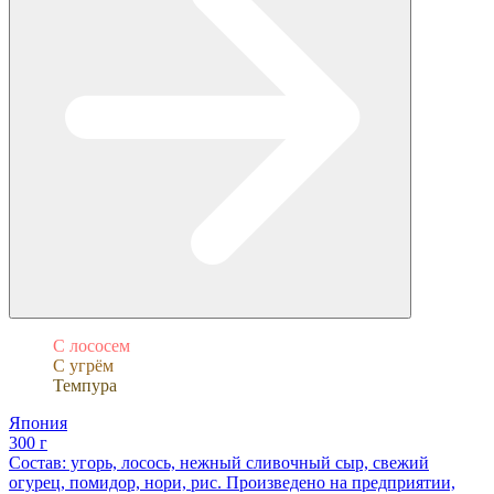
С лососем
С угрём
Темпура
Япония
300 г
Состав: угорь, лосось, нежный сливочный сыр, свежий
огурец, помидор, нори, рис. Произведено на предприятии,