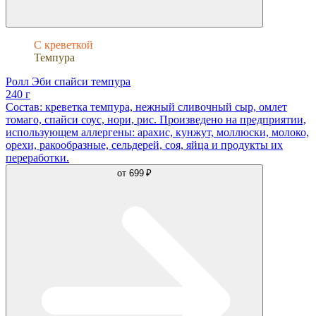
С креветкой
Темпура
Ролл Эби спайси темпура
240 г
Состав: креветка темпура, нежный сливочный сыр, омлет
томаго, спайси соус, нори, рис. Произведено на предприятии,
использующем аллергены: арахис, кунжут, моллюски, молоко,
орехи, ракообразные, сельдерей, соя, яйца и продукты их
переработки.
от
699 ₽