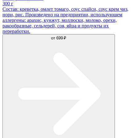
300 г
Состав: креветка, омлет томаго, соус спайси, соус крем чиз,
нори, рис. Произведено на предприятии, использующем
аллергены: арахис, кунжут, моллюски, молоко, орехи,
ракообразные, сельдерей, соя, яйца и продукты их
переработки.
от
699 ₽