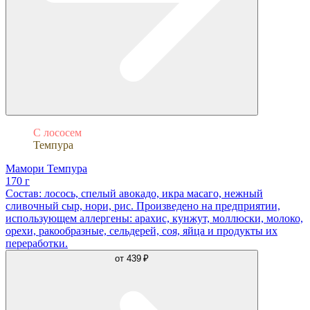
С лососем
Темпура
Мамори Темпура
170 г
Состав: лосось, спелый авокадо, икра масаго, нежный
сливочный сыр, нори, рис. Произведено на предприятии,
использующем аллергены: арахис, кунжут, моллюски, молоко,
орехи, ракообразные, сельдерей, соя, яйца и продукты их
переработки.
от
439 ₽