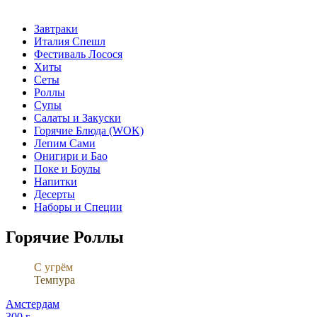
Завтраки
Италия Спешл
Фестиваль Лосося
Хиты
Сеты
Роллы
Супы
Салаты и Закуски
Горячие Блюда (WOK)
Лепим Сами
Онигири и Бао
Поке и Боулы
Напитки
Десерты
Наборы и Специи
Горячие Роллы
С угрём
Темпура
Амстердам
300 г