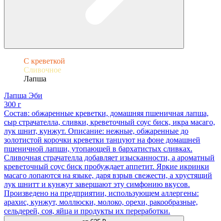
С креветкой
Сливочное
Лапша
Лапша Эби
300 г
Состав: обжаренные креветки, домашняя пшеничная лапша,
сыр страчателла, сливки, креветочный соус биск, икра масаго,
лук шнит, кунжут. Описание: нежные, обжаренные до
золотистой корочки креветки танцуют на фоне домашней
пшеничной лапши, утопающей в бархатистых сливках.
Сливочная страчателла добавляет изысканности, а ароматный
креветочный соус биск пробуждает аппетит. Яркие икринки
масаго лопаются на языке, даря взрыв свежести, а хрустящий
лук шнитт и кунжут завершают эту симфонию вкусов.
Произведено на предприятии, использующем аллергены:
арахис, кунжут, моллюски, молоко, орехи, ракообразные,
сельдерей, соя, яйца и продукты их переработки.