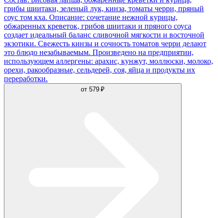
грибы шиитаки, зеленый лук, кинза, томаты черри, пряный
соус том кха. Описание: сочетание нежной курицы,
обжаренных креветок, грибов шиитаки и пряного соуса
создает идеальный баланс сливочной мягкости и восточной
экзотики. Свежесть кинзы и сочность томатов черри делают
это блюдо незабываемым. Произведено на предприятии,
использующем аллергены: арахис, кунжут, моллюски, молоко,
орехи, ракообразные, сельдерей, соя, яйца и продукты их
переработки.
от
579 ₽