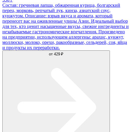
Состав: гречневая лапша, обжаренная курица, болгарский
перец, морковь, репчатый лук, кинза, азиатский соус,
кунжутом. Описание: взрыв вкуса и аромата, который
перенесет вас на оживленные улицы Азии. Идеальный выбор
для тех, кто ценит насыщенные вкусы, свежие ингредиенты и
незабываемые гастрономические впечатления. Произведено
на предприятии, использующем аллергены: арахис, кунжут,
моллюски, молоко, орехи, ракообразные, сельдерей, соя, яйца
и продукты их переработки.
от
429 ₽