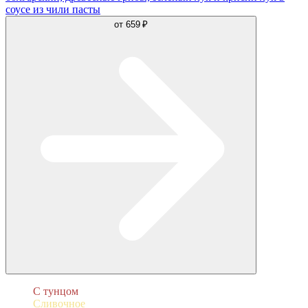
соусе из чили пасты
от
659 ₽
С тунцом
Сливочное