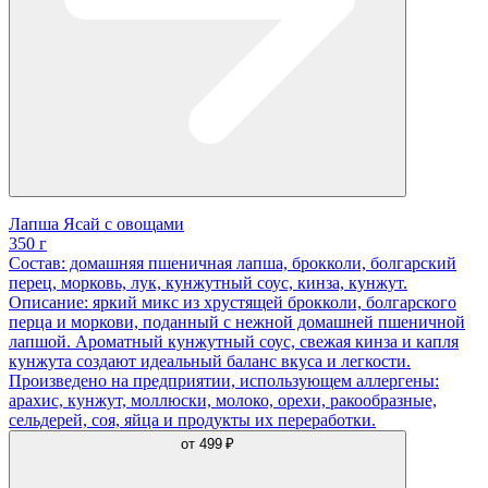
Лапша Ясай с овощами
350 г
Состав: домашняя пшеничная лапша, брокколи, болгарский
перец, морковь, лук, кунжутный соус, кинза, кунжут.
Описание: яркий микс из хрустящей брокколи, болгарского
перца и моркови, поданный с нежной домашней пшеничной
лапшой. Ароматный кунжутный соус, свежая кинза и капля
кунжута создают идеальный баланс вкуса и легкости.
Произведено на предприятии, использующем аллергены:
арахис, кунжут, моллюски, молоко, орехи, ракообразные,
сельдерей, соя, яйца и продукты их переработки.
от
499 ₽