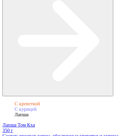
С креветкой
С курицей
Лапша
Лапша Том Кха
350 г
Состав: рисовая лапша, обжаренные креветки и курица,