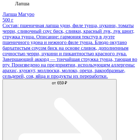
Лапша
Лапша Магуро
500 г
Состав: пшеничная лапша удон, филе тунца, цукини, томаты
черри, сливочный соус биск, сливки, красный лук, лук шнит,
стружка тунца. Описание: гармония текстур в дуэте
пшеничного удона и нежного филе тунца. Блюдо окутано
бархатистым соусом биск на основе сливок, дополненным
сочностью черри, цукини и пикантностью красного лука.
Завершающий аккорд — тончайшая стружка тунца, тающая во
рту. Произведено на предприятии, использующем аллергены:
арахис, кунжут, моллюски, молоко, орехи, ракообразные,
сельдерей, соя, яйца и продукты их переработки.
от
659 ₽