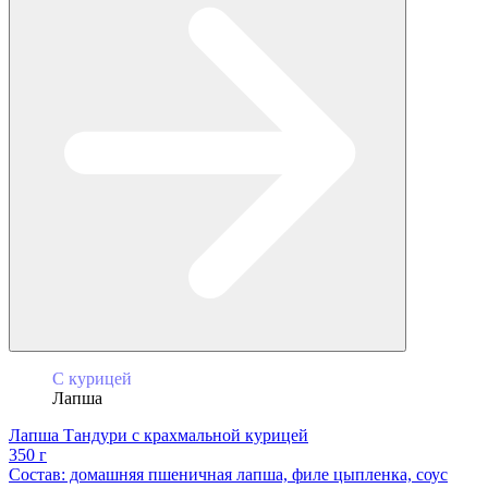
С курицей
Лапша
Лапша Тандури с крахмальной курицей
350 г
Состав: домашняя пшеничная лапша, филе цыпленка, соус