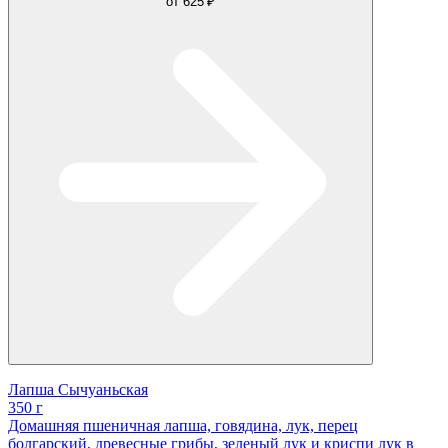
от
625 ₽
Лапша Сычуаньская
350 г
Домашняя пшеничная лапша, говядина, лук, перец
болгарский, древесные грибы, зеленый лук и криспи лук в