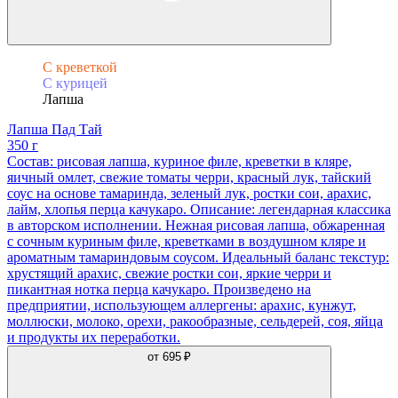
С креветкой
С курицей
Лапша
Лапша Пад Тай
350 г
Состав: рисовая лапша, куриное филе, креветки в кляре,
яичный омлет, свежие томаты черри, красный лук, тайский
соус на основе тамаринда, зеленый лук, ростки сои, арахис,
лайм, хлопья перца качукаро. Описание: легендарная классика
в авторском исполнении. Нежная рисовая лапша, обжаренная
с сочным куриным филе, креветками в воздушном кляре и
ароматным тамариндовым соусом. Идеальный баланс текстур:
хрустящий арахис, свежие ростки сои, яркие черри и
пикантная нотка перца качукаро. Произведено на
предприятии, использующем аллергены: арахис, кунжут,
моллюски, молоко, орехи, ракообразные, сельдерей, соя, яйца
и продукты их переработки.
от
695 ₽