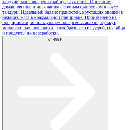
тандури, морковь, репчатый лук, лук шнит. Описание:
домашняя пшеничная лапша с сочным цыпленком в соусе
тандури. Идеальный баланс пряностей, хрустящих овощей и
нежного мяса в крахмальной панировке. Произведено на
предприятии, использующем аллергены: арахис, кунжут,
моллюски, молоко, орехи, ракообразные, сельдерей, соя, яйца
и продукты их переработки.
от
499 ₽