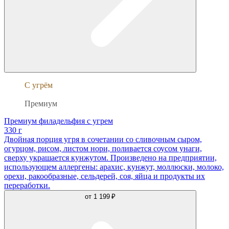
С угрём
Филадельфия
Премиум
Премиум филадельфия с угрем
330 г
Двойная порция угря в сочетании со сливочным сыром,
огурцом, рисом, листом нори, поливается соусом унаги,
сверху украшается кунжутом. Произведено на предприятии,
использующем аллергены: арахис, кунжут, моллюски, молоко,
орехи, ракообразные, сельдерей, соя, яйца и продукты их
переработки.
от
1 199 ₽