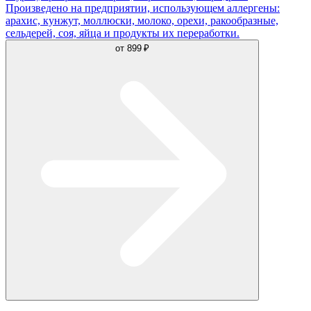
Произведено на предприятии, использующем аллергены:
арахис, кунжут, моллюски, молоко, орехи, ракообразные,
сельдерей, соя, яйца и продукты их переработки.
от
899 ₽