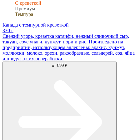
С креветкой
Премиум
Темпура
Канада с темпурной креветкой
330 г
Свежий угорь, креветка катаифи, нежный сливочный сыр,
такуан, соус унаги, кунжут, нори и рис. Произведено на
предприятии, использующем аллергены: арахис, кунжут,
моллюски, молоко, орехи, ракообразные, сельдерей, соя, яйца
и продукты их переработки.
от
899 ₽