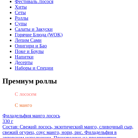
Фестиваль Лосося
Хиты
Сеты
Роллы
Супы
Салаты и Закуски
Горячие Блюда (WOK)
Лепим Сами
Онигири и Бао
Поке и Боулы
Напитки
Десерты
Наборы и Специи
Премиум роллы
С лососем
Филадельфия
С манго
Филадельфия манго лосось
330 г
Состав: Свежий лосось, экзотический манго, сливочный сыр,
свежий огурец, соус манго, нори, рис. Филадельфия в
авторском исполнении. Произведено на предприятии,