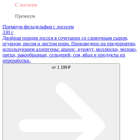
С лососем
Филадельфия
Премиум
Премиум филадельфия с лососем
330 г
Двойная порция лосося в сочетании со сливочным сыром,
огурцом, рисом и листом нори. Произведено на предприятии,
использующем аллергены: арахис, кунжут, моллюски, молоко,
орехи, ракообразные, сельдерей, соя, яйца и продукты их
переработки.
от
1 199 ₽