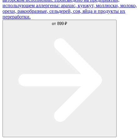
использующем аллергены: арахис, кунжут, моллюски, молоко,
орехи, ракообразные, сельдерей, соя, яйца и продукты их
переработки.
от
899 ₽