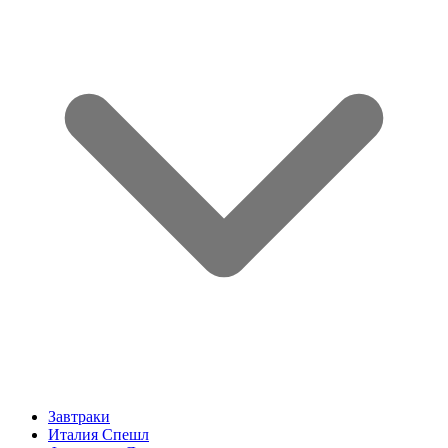
Завтраки
Италия Спешл