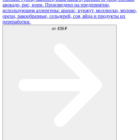
авокадо, рис, нори. Произведено на предприятии,
использующем аллергены: арахис, кунжут, моллюски, молоко,
орехи, ракообразные, сельдерей, соя, яйца и продукты их
переработки.
от
439 ₽