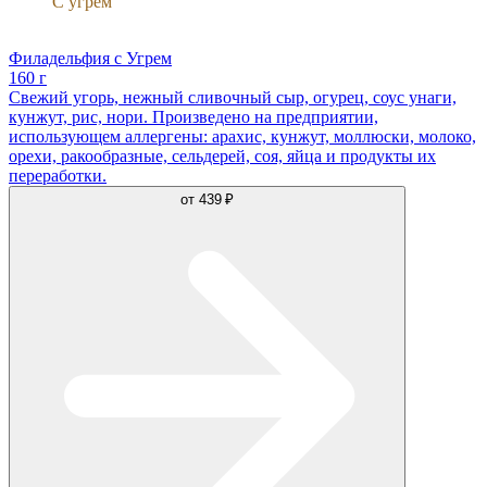
С угрём
Филадельфия
Филадельфия с Угрем
160 г
Свежий угорь, нежный сливочный сыр, огурец, соус унаги,
кунжут, рис, нори. Произведено на предприятии,
использующем аллергены: арахис, кунжут, моллюски, молоко,
орехи, ракообразные, сельдерей, соя, яйца и продукты их
переработки.
от
439 ₽