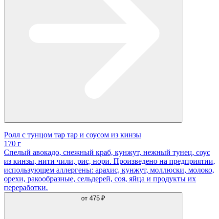
Ролл с тунцом тар тар и соусом из кинзы
170 г
Спелый авокадо, снежный краб, кунжут, нежный тунец, соус
из кинзы, нити чили, рис, нори. Произведено на предприятии,
использующем аллергены: арахис, кунжут, моллюски, молоко,
орехи, ракообразные, сельдерей, соя, яйца и продукты их
переработки.
от
475 ₽