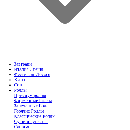
Завтраки
Италия Спешл
Фестиваль Лосося
Хиты
Сеты
Роллы
Премиум роллы
Фирменные Роллы
Запеченные Роллы
Горячие Роллы
Классические Роллы
Суши и гунканы
Сашими