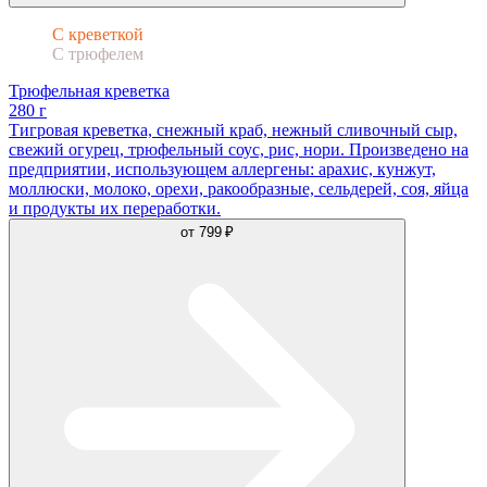
С креветкой
С трюфелем
Трюфельная креветка
280 г
Тигровая креветка, снежный краб, нежный сливочный сыр,
свежий огурец, трюфельный соус, рис, нори. Произведено на
предприятии, использующем аллергены: арахис, кунжут,
моллюски, молоко, орехи, ракообразные, сельдерей, соя, яйца
и продукты их переработки.
от
799 ₽