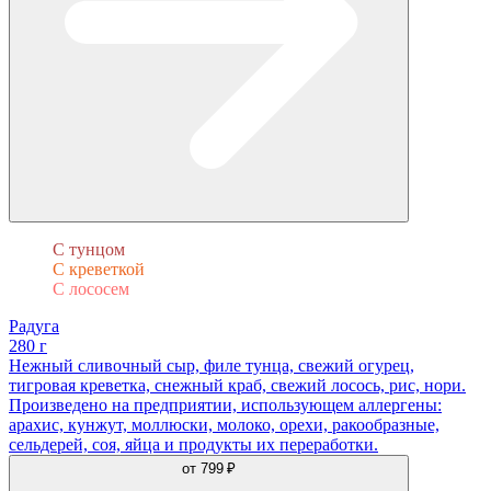
С тунцом
С креветкой
С лососем
Радуга
280 г
Нежный сливочный сыр, филе тунца, свежий огурец,
тигровая креветка, снежный краб, свежий лосось, рис, нори.
Произведено на предприятии, использующем аллергены:
арахис, кунжут, моллюски, молоко, орехи, ракообразные,
сельдерей, соя, яйца и продукты их переработки.
от
799 ₽