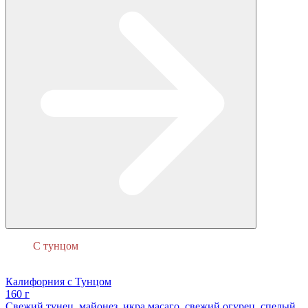
С тунцом
Калифорния
Калифорния с Тунцом
160 г
Свежий тунец, майонез, икра масаго, свежий огурец, спелый