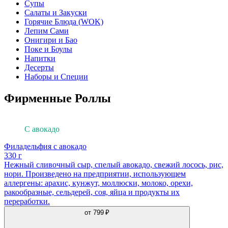
Супы
Салаты и Закуски
Горячие Блюда (WOK)
Лепим Сами
Онигири и Бао
Поке и Боулы
Напитки
Десерты
Наборы и Специи
Фирменные Роллы
Филадельфия
С авокадо
Филадельфия с авокадо
330 г
Нежный сливочный сыр, спелый авокадо, свежий лосось, рис,
нори. Произведено на предприятии, использующем
аллергены: арахис, кунжут, моллюски, молоко, орехи,
ракообразные, сельдерей, соя, яйца и продукты их
переработки.
от
799 ₽