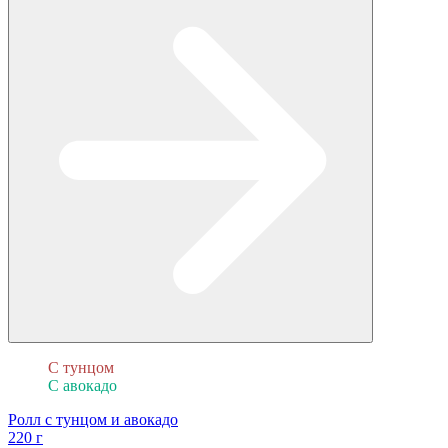
С тунцом
С авокадо
Ролл с тунцом и авокадо
220 г