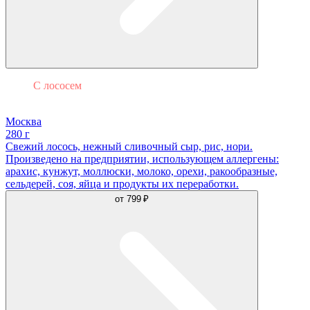
С лососем
Филадельфия
Москва
280 г
Свежий лосось, нежный сливочный сыр, рис, нори.
Произведено на предприятии, использующем аллергены:
арахис, кунжут, моллюски, молоко, орехи, ракообразные,
сельдерей, соя, яйца и продукты их переработки.
от
799 ₽