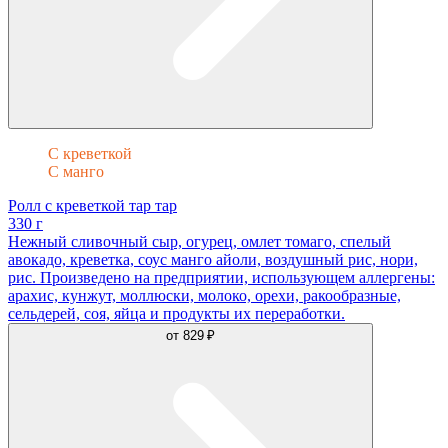
С креветкой
С манго
Ролл с креветкой тар тар
330 г
Нежный сливочный сыр, огурец, омлет томаго, спелый
авокадо, креветка, соус манго айоли, воздушный рис, нори,
рис. Произведено на предприятии, использующем аллергены:
арахис, кунжут, моллюски, молоко, орехи, ракообразные,
сельдерей, соя, яйца и продукты их переработки.
от
829 ₽