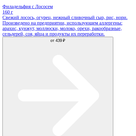
Филадельфия с Лососем
160 г
Свежий лосось, огурец, нежный сливочный сыр, рис, нори.
Произведено на предприятии, использующем аллергены:
арахис, кунжут, моллюски, молоко, орехи, ракообразные,
сельдерей, соя, яйца и продукты их переработки.
от
439 ₽