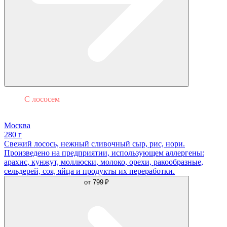
С лососем
Филадельфия
Москва
280 г
Свежий лосось, нежный сливочный сыр, рис, нори.
Произведено на предприятии, использующем аллергены:
арахис, кунжут, моллюски, молоко, орехи, ракообразные,
сельдерей, соя, яйца и продукты их переработки.
от
799 ₽