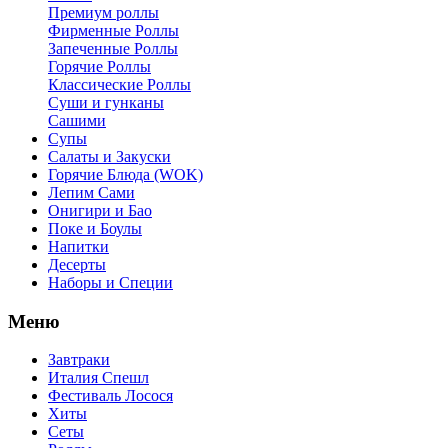
Премиум роллы
Фирменные Роллы
Запеченные Роллы
Горячие Роллы
Классические Роллы
Суши и гунканы
Сашими
Супы
Салаты и Закуски
Горячие Блюда (WOK)
Лепим Сами
Онигири и Бао
Поке и Боулы
Напитки
Десерты
Наборы и Специи
Меню
Завтраки
Италия Спешл
Фестиваль Лосося
Хиты
Сеты