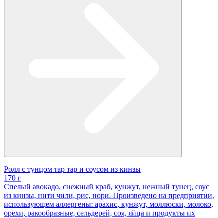
Ролл с тунцом тар тар и соусом из кинзы
170 г
Спелый авокадо, снежный краб, кунжут, нежный тунец, соус
из кинзы, нити чили, рис, нори. Произведено на предприятии,
использующем аллергены: арахис, кунжут, моллюски, молоко,
орехи, ракообразные, сельдерей, соя, яйца и продукты их