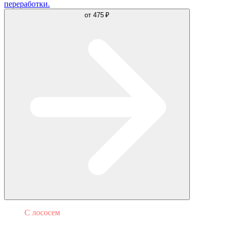
переработки.
от
475 ₽
С лососем
Филадельфия