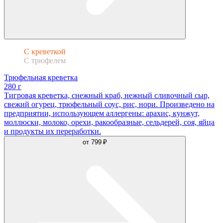
С креветкой
С трюфелем
Трюфельная креветка
280 г
Тигровая креветка, снежный краб, нежный сливочный сыр,
свежий огурец, трюфельный соус, рис, нори. Произведено на
предприятии, использующем аллергены: арахис, кунжут,
моллюски, молоко, орехи, ракообразные, сельдерей, соя, яйца
и продукты их переработки.
от
799 ₽