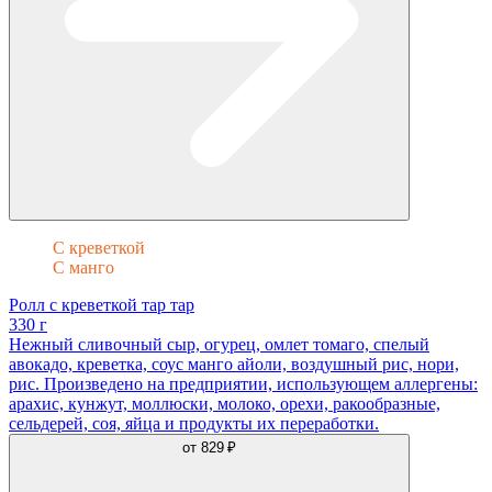
С креветкой
С манго
Ролл с креветкой тар тар
330 г
Нежный сливочный сыр, огурец, омлет томаго, спелый
авокадо, креветка, соус манго айоли, воздушный рис, нори,
рис. Произведено на предприятии, использующем аллергены:
арахис, кунжут, моллюски, молоко, орехи, ракообразные,
сельдерей, соя, яйца и продукты их переработки.
от
829 ₽