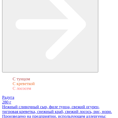
С тунцом
С креветкой
С лососем
Радуга
280 г
Нежный сливочный сыр, филе тунца, свежий огурец,
тигровая креветка, снежный краб, свежий лосось, рис, нори.
Произведено на предприятии, использующем аллергены: