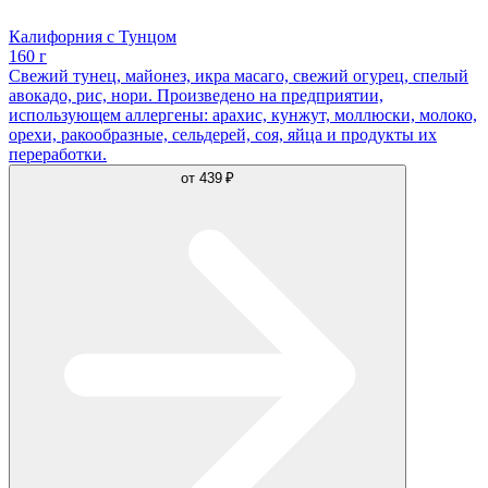
Калифорния с Тунцом
160 г
Свежий тунец, майонез, икра масаго, свежий огурец, спелый
авокадо, рис, нори. Произведено на предприятии,
использующем аллергены: арахис, кунжут, моллюски, молоко,
орехи, ракообразные, сельдерей, соя, яйца и продукты их
переработки.
от
439 ₽