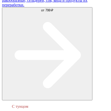
ракообразные, сельдерей, соя, яйца и продукты их
переработки.
от
799 ₽
С тунцом
Калифорния