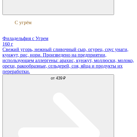
С угрём
Филадельфия
Филадельфия с Угрем
160 г
Свежий угорь, нежный сливочный сыр, огурец, соус унаги,
кунжут, рис, нори. Произведено на предприятии,
использующем аллергены: арахис, кунжут, моллюски, молоко,
орехи, ракообразные, сельдерей, соя, яйца и продукты их
переработки.
от
439 ₽