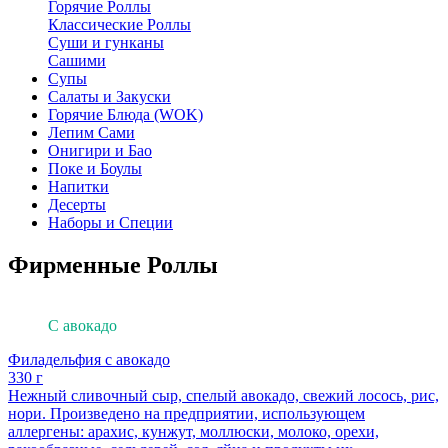
Горячие Роллы
Классические Роллы
Суши и гунканы
Сашими
Супы
Салаты и Закуски
Горячие Блюда (WOK)
Лепим Сами
Онигири и Бао
Поке и Боулы
Напитки
Десерты
Наборы и Специи
Фирменные Роллы
Филадельфия
С авокадо
Филадельфия с авокадо
330 г
Нежный сливочный сыр, спелый авокадо, свежий лосось, рис,
нори. Произведено на предприятии, использующем
аллергены: арахис, кунжут, моллюски, молоко, орехи,