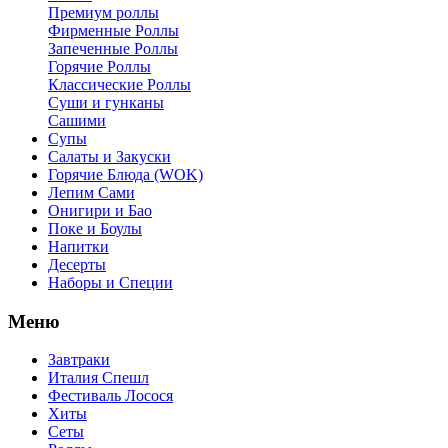
Премиум роллы
Фирменные Роллы
Запеченные Роллы
Горячие Роллы
Классические Роллы
Суши и гунканы
Сашими
Супы
Салаты и Закуски
Горячие Блюда (WOK)
Лепим Сами
Онигири и Бао
Поке и Боулы
Напитки
Десерты
Наборы и Специи
Меню
Завтраки
Италия Спешл
Фестиваль Лосося
Хиты
Сеты