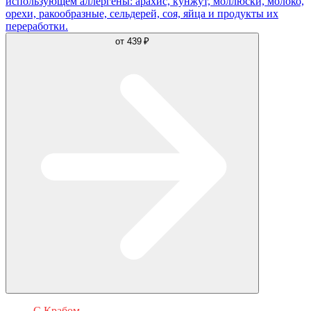
использующем аллергены: арахис, кунжут, моллюски, молоко,
орехи, ракообразные, сельдерей, соя, яйца и продукты их
переработки.
от
439 ₽
С Крабом