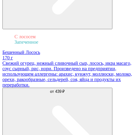
С лососем
Запеченное
Бешенный Лосось
170 г
Свежий огурец, нежный сливочный сыр, лосось, икра масаго,
соус сырный, рис, нори. Произведено на предприятии,
использующем аллергены: арахис, кунжут, моллюски, молоко,
орехи, ракообразные, сельдерей, соя, яйца и продукты их
переработки.
от
439 ₽