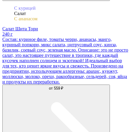
С курицей
Салат
С ананасом
Салат Шита Тори
240 г
Состав: куриное филе, томаты черри, ананасы, манго,
куриный попкорн, микс салата, цитрусовый соус, кинза,
базилик, соевый соус, зеленая масло. Описание: это не просто
салат, это настоящее путешествие в тропики, где каждый
кусочек наполнен солнцем и экзотикой! Идеальный выбор
для тех, кто ценит яркие вкусы и свежесть. Произведено на
предприятии, использующем аллергены: арахис, кунжут,
моллюски, молоко, орехи, ракообразные, сельдерей, соя, яйца
и продукты их переработки.
от
559 ₽