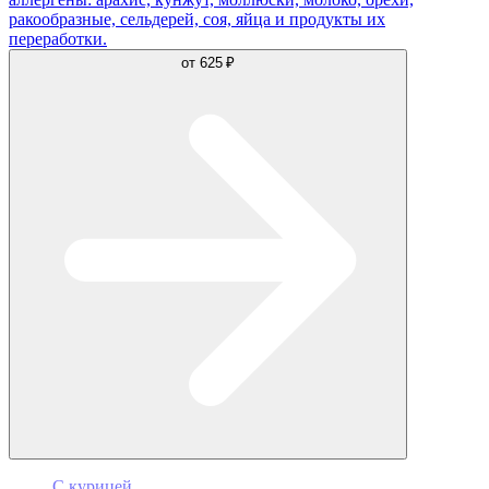
ракообразные, сельдерей, соя, яйца и продукты их
переработки.
от
625 ₽
С курицей