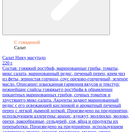
С говядиной
Салат
Салат Нику масутадо
220 г
Состав: говяжий ростбиф, маринованные грибы, томаты,
микс салата, маринованный редис, печеный перец, крем чиз
из феты, зернистая горчица, соус орехово-горчичный, зеленое
масло. Описание: изысканная гармония вкусов и текстур:
нежнейшие слайсы говяжьего ростбифа в обрамлении
пикантных маринованных грибов, сочных томатов и
хрустящего микс-салата. Акценты задают маринованный
редис с его освежающей кислинкой и ароматный печеный
перец с легкой дымной ноткой. Произведено на предприятии,
использующем аллергены: арахис, кунжут, моллюски, молоко,
орехи, ракообразные, сельдерей, соя, яйца и продукты их
переработки. Произведено на предприятии, использующем
аллергены: арахис, кунжут, моллюски, молоко, орехи,