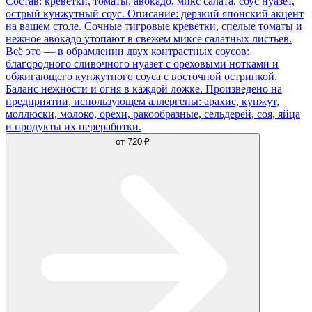
Состав: креветки, томаты, авокадо, микс салата, соус нуазет,
острый кунжутный соус. Описание: дерзкий японский акцент
на вашем столе. Сочные тигровые креветки, спелые томаты и
нежное авокадо утопают в свежем миксе салатных листьев.
Всё это — в обрамлении двух контрастных соусов:
благородного сливочного нуазет с ореховыми нотками и
обжигающего кунжутного соуса с восточной остринкой.
Баланс нежности и огня в каждой ложке. Произведено на
предприятии, использующем аллергены: арахис, кунжут,
моллюски, молоко, орехи, ракообразные, сельдерей, соя, яйца
и продукты их переработки.
от
720 ₽