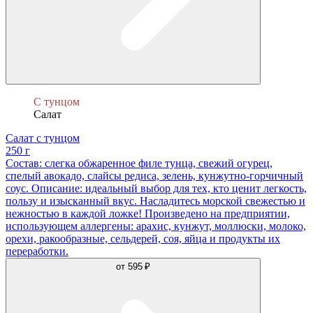
С тунцом
Салат
Салат с тунцом
250 г
Состав: слегка обжаренное филе тунца, свежий огурец,
спелый авокадо, слайсы редиса, зелень, кунжутно-горчичный
соус. Описание: идеальный выбор для тех, кто ценит легкость,
пользу и изысканный вкус. Насладитесь морской свежестью и
нежностью в каждой ложке! Произведено на предприятии,
использующем аллергены: арахис, кунжут, моллюски, молоко,
орехи, ракообразные, сельдерей, соя, яйца и продукты их
переработки.
от
595 ₽