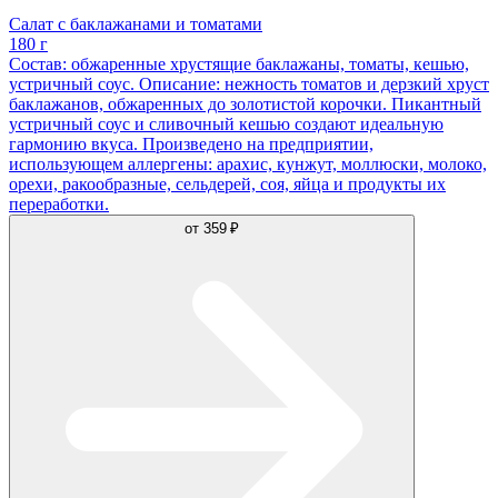
Салат с баклажанами и томатами
180 г
Состав: обжаренные хрустящие баклажаны, томаты, кешью,
устричный соус. Описание: нежность томатов и дерзкий хруст
баклажанов, обжаренных до золотистой корочки. Пикантный
устричный соус и сливочный кешью создают идеальную
гармонию вкуса. Произведено на предприятии,
использующем аллергены: арахис, кунжут, моллюски, молоко,
орехи, ракообразные, сельдерей, соя, яйца и продукты их
переработки.
от
359 ₽