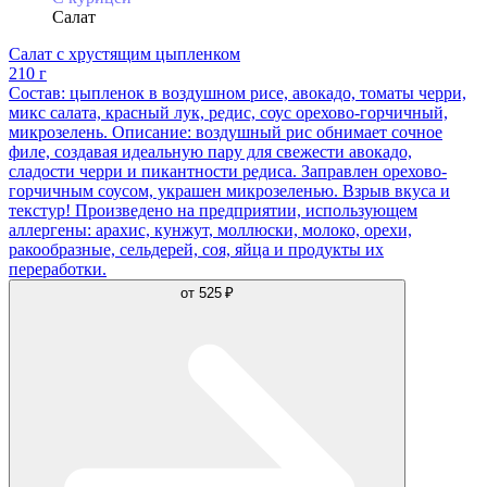
Салат
Салат с хрустящим цыпленком
210 г
Состав: цыпленок в воздушном рисе, авокадо, томаты черри,
микс салата, красный лук, редис, соус орехово-горчичный,
микрозелень. Описание: воздушный рис обнимает сочное
филе, создавая идеальную пару для свежести авокадо,
сладости черри и пикантности редиса. Заправлен орехово-
горчичным соусом, украшен микрозеленью. Взрыв вкуса и
текстур! Произведено на предприятии, использующем
аллергены: арахис, кунжут, моллюски, молоко, орехи,
ракообразные, сельдерей, соя, яйца и продукты их
переработки.
от
525 ₽