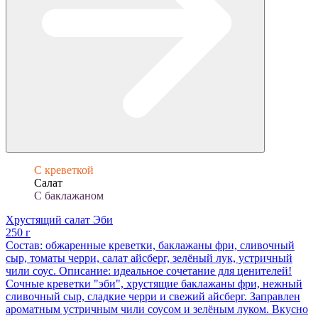
С креветкой
Салат
С баклажаном
Хрустящий салат Эби
250 г
Состав: обжаренные креветки, баклажаны фри, сливочный
сыр, томаты черри, салат айсберг, зелёный лук, устричный
чили соус. Описание: идеальное сочетание для ценителей!
Сочные креветки "эби", хрустящие баклажаны фри, нежный
сливочный сыр, сладкие черри и свежий айсберг. Заправлен
ароматным устричным чили соусом и зелёным луком. Вкусно