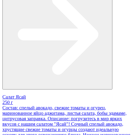
Салат Ясай
250 г
Состав: спелый авокадо, свежие томаты и огурец,
маринованное яйцо аджитама, листья салата, бобы эдамаме,
цитрусовая заправка. Описание: погрузитесь в мир ярких
вкусов с нашим салатом "Ясай"! Сочный спелый авокадо,
хрустящие свежие томаты и огурцы создают идеальную
основу для этого освежающего блюда. Нежное маринованное