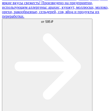
яркие вкусы свежесть! Произведено на предприятии,
использующем аллергены: арахис, кунжут, моллюски, молоко,
орехи, ракообразные, сельдерей, соя, яйца и продукты их
переработки.
от
595 ₽