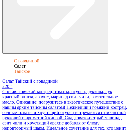
С говядиной
Салат
Тайское
Салат Тайский с говядиной
220 г
Состав: говяжий кострец, томаты, огурец, руккола, лук
красный, кинза, арахис, маринад свит чили, растительное
масло. Описание: погрузитесь в экзотическое путешествие с
нашим ярким тайским салатом! Нежнейший говяжий кострец,
сочные томаты и хрустящий огурец встречаются с пикантной
рукколой и ароматной кинзой. Сладковато-острый маринад
свит чили и хрустящий арахис добавляют блюду
неповторимый шарм. Идеальное сочетание для тех, кто ценит