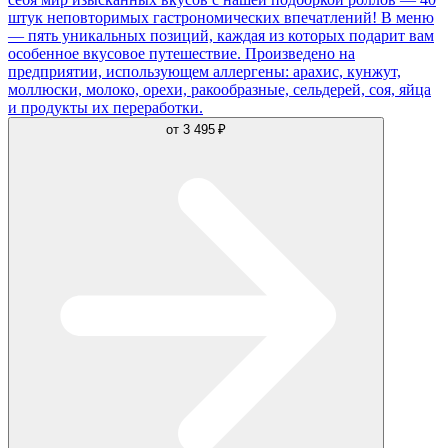
штук неповторимых гастрономических впечатлений! В меню
— пять уникальных позиций, каждая из которых подарит вам
особенное вкусовое путешествие. Произведено на
предприятии, использующем аллергены: арахис, кунжут,
моллюски, молоко, орехи, ракообразные, сельдерей, соя, яйца
и продукты их переработки.
от
3 495 ₽