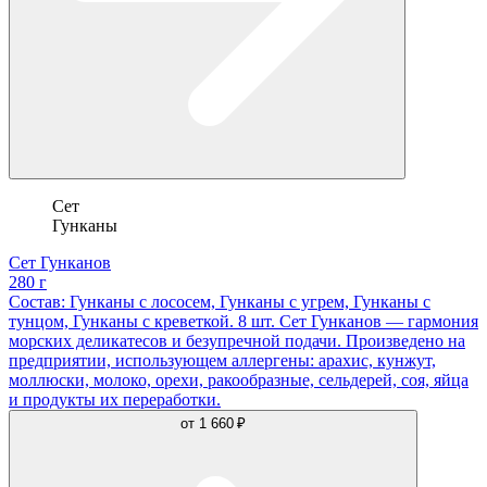
Сет
Гунканы
Сет Гунканов
280 г
Состав: Гунканы с лососем, Гунканы с угрем, Гунканы с
тунцом, Гунканы с креветкой. 8 шт. Сет Гунканов — гармония
морских деликатесов и безупречной подачи. Произведено на
предприятии, использующем аллергены: арахис, кунжут,
моллюски, молоко, орехи, ракообразные, сельдерей, соя, яйца
и продукты их переработки.
от
1 660 ₽