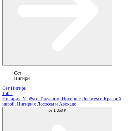
Сет
Нигири
Сет Нигири
150 г
Нигири с Угрём и Такуаном, Нигири с Лососем и Красной
икрой, Нигири с Лососем и Авокадо
от
1 350 ₽