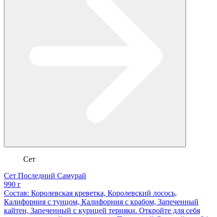
Сет
Сет Последний Самурай
990 г
Состав: Королевская креветка, Королевский лосось,
Калифорния с тунцом, Калифорния с крабом, Запеченный
кайтен, Запеченный с курицей терияки. Откройте для себя