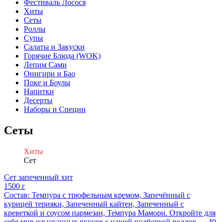
Фестиваль Лосося
Хиты
Сеты
Роллы
Супы
Салаты и Закуски
Горячие Блюда (WOK)
Лепим Сами
Онигири и Бао
Поке и Боулы
Напитки
Десерты
Наборы и Специи
Сеты
Хиты
Сет
Сет запеченный хит
1500 г
Состав: Темпура с трюфельным кремом, Запечённый с
курицей терияки, Запеченный кайтен, Запеченный с
креветкой и соусом пармезан, Темпура Мамори. Откройте для
себя мир изысканных вкусов с нашей подборкой роллов — 40