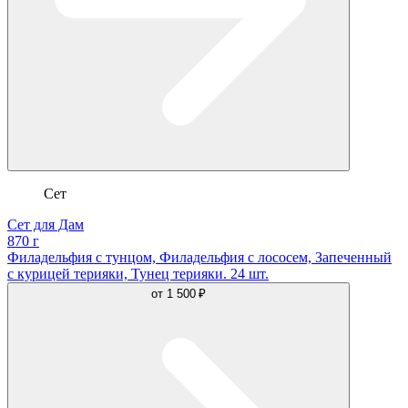
Сет
Сет для Дам
870 г
Филадельфия с тунцом, Филадельфия с лососем, Запеченный
с курицей терияки, Тунец терияки. 24 шт.
от
1 500 ₽