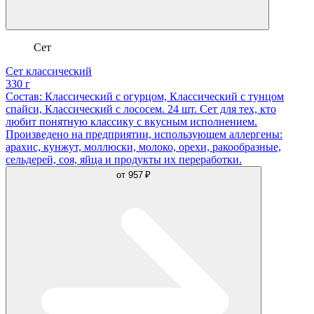
Сет
Сет классический
330 г
Состав: Классический с огурцом, Классический с тунцом
спайси, Классический с лососем. 24 шт. Сет для тех, кто
любит понятную классику с вкусным исполнением.
Произведено на предприятии, использующем аллергены:
арахис, кунжут, моллюски, молоко, орехи, ракообразные,
сельдерей, соя, яйца и продукты их переработки.
от
957 ₽