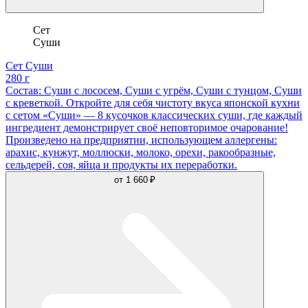
Сет
Суши
Сет Суши
280 г
Состав: Суши с лососем, Суши с угрём, Суши с тунцом, Суши
с креветкой. Откройте для себя чистоту вкуса японской кухни
с сетом «Суши» — 8 кусочков классических суши, где каждый
ингредиент демонстрирует своё неповторимое очарование!
Произведено на предприятии, использующем аллергены:
арахис, кунжут, моллюски, молоко, орехи, ракообразные,
сельдерей, соя, яйца и продукты их переработки.
от
1 660 ₽