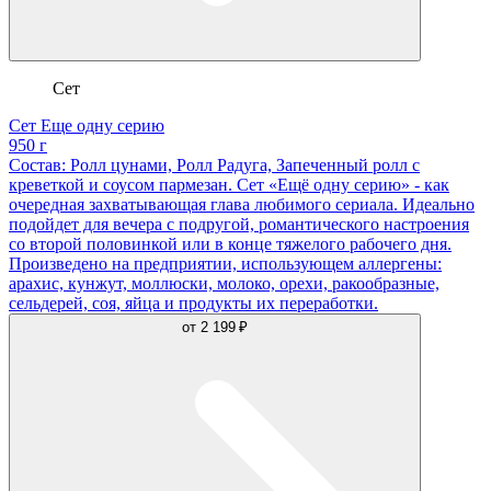
Сет
Сет Еще одну серию
950 г
Состав: Ролл цунами, Ролл Радуга, Запеченный ролл с
креветкой и соусом пармезан. Сет «Ещё одну серию» - как
очередная захватывающая глава любимого сериала. Идеально
подойдет для вечера с подругой, романтического настроения
со второй половинкой или в конце тяжелого рабочего дня.
Произведено на предприятии, использующем аллергены:
арахис, кунжут, моллюски, молоко, орехи, ракообразные,
сельдерей, соя, яйца и продукты их переработки.
от
2 199 ₽