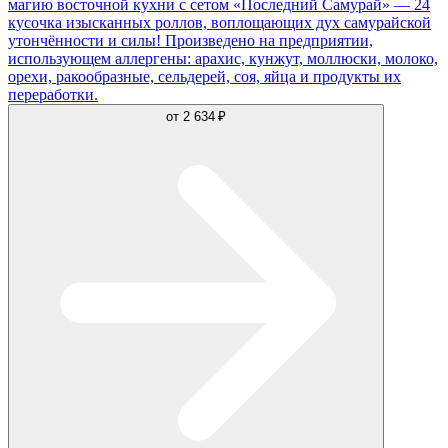
магию восточной кухни с сетом «Последний Самурай» — 24
кусочка изысканных роллов, воплощающих дух самурайской
утончённости и силы! Произведено на предприятии,
использующем аллергены: арахис, кунжут, моллюски, молоко,
орехи, ракообразные, сельдерей, соя, яйца и продукты их
переработки.
от
2 634 ₽