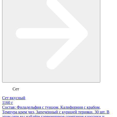
Сет
Сет вкусный
1160 г
Состав: Филадельфия с тунцом, Калифорния с крабом,
Темпура крем чиз, Запеченный с курицей терияки. 30 шт. В
этом сете вы найдёте гармоничное сочетание классики и