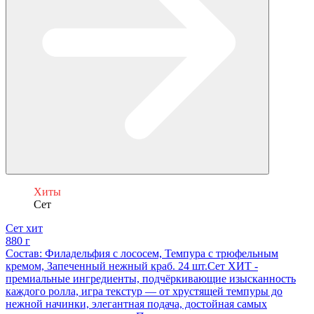
Хиты
Сет
Сет хит
880 г
Состав: Филадельфия с лососем, Темпура с трюфельным
кремом, Запеченный нежный краб. 24 шт.Сет ХИТ -
премиальные ингредиенты, подчёркивающие изысканность
каждого ролла, игра текстур — от хрустящей темпуры до
нежной начинки, элегантная подача, достойная самых