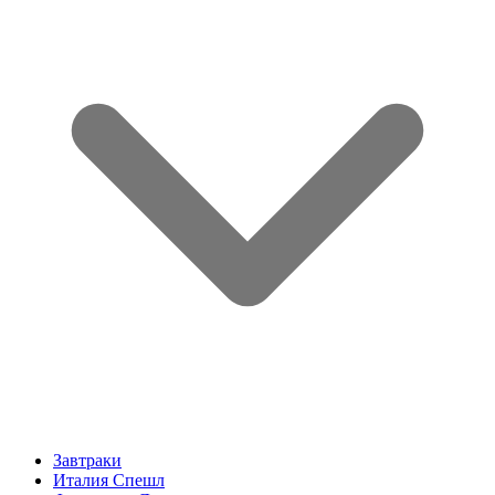
Завтраки
Италия Спешл