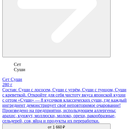
Сет
Суши
Сет Суши
280 г
Состав: Суши с лососем, Суши с угрём, Суши с тунцом, Суши
с креветкой. Откройте для себя чистоту вкуса японской кухни
с сетом «Суши» — 8 кусочков классических суши, где каждый
ингредиент демонстрирует своё неповторимое очарование!
Произведено на предприятии, использующем аллергены:
арахис, кунжут, моллюски, молоко, орехи, ракообразные,
сельдерей, соя, яйца и продукты их переработки.
от
1 660 ₽