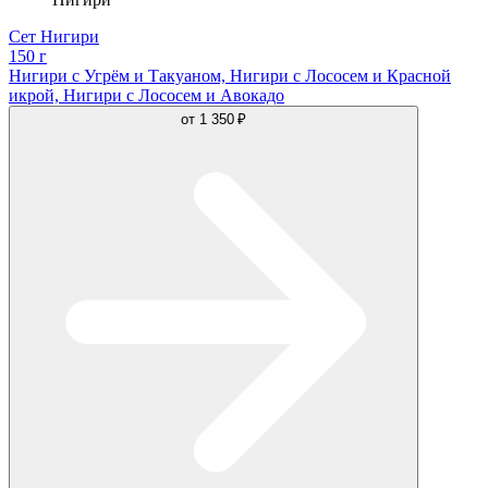
Сет Нигири
150 г
Нигири с Угрём и Такуаном, Нигири с Лососем и Красной
икрой, Нигири с Лососем и Авокадо
от
1 350 ₽