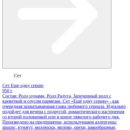
Сет
Сет Еще одну серию
950 г
Состав: Ролл цунами, Ролл Радуга, Запеченный ролл с
креветкой и соусом пармезан. Сет «Ещё одну серию» - как
очередная захватывающая глава любимого сериала. Идеально
подойдет для вечера с подругой, романтического настроения
со второй половинкой или в конце тяжелого рабочего дня.
Произведено на предприятии, использующем аллергены:
арахис, кунжут, моллюски, молоко, орехи, ракообразные,