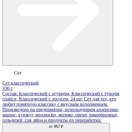
Сет
Сет классический
330 г
Состав: Классический с огурцом, Классический с тунцом
спайси, Классический с лососем. 24 шт. Сет для тех, кто
любит понятную классику с вкусным исполнением.
Произведено на предприятии, использующем аллергены:
арахис, кунжут, моллюски, молоко, орехи, ракообразные,
сельдерей, соя, яйца и продукты их переработки.
от
957 ₽