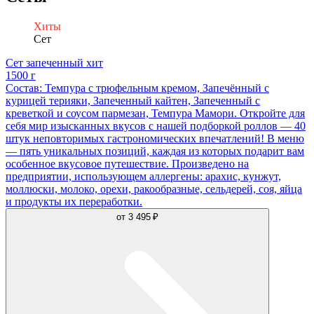
Хиты
Сет
Сет запеченный хит
1500 г
Состав: Темпура с трюфельным кремом, Запечённый с
курицей терияки, Запеченный кайтен, Запеченный с
креветкой и соусом пармезан, Темпура Мамори. Откройте для
себя мир изысканных вкусов с нашей подборкой роллов — 40
штук неповторимых гастрономических впечатлений! В меню
— пять уникальных позиций, каждая из которых подарит вам
особенное вкусовое путешествие. Произведено на
предприятии, использующем аллергены: арахис, кунжут,
моллюски, молоко, орехи, ракообразные, сельдерей, соя, яйца
и продукты их переработки.
от
3 495 ₽