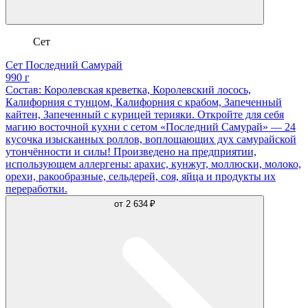
Сет
Сет Последний Самурай
990 г
Состав: Королевская креветка, Королевский лосось,
Калифорния с тунцом, Калифорния с крабом, Запеченный
кайтен, Запеченный с курицей терияки. Откройте для себя
магию восточной кухни с сетом «Последний Самурай» — 24
кусочка изысканных роллов, воплощающих дух самурайской
утончённости и силы! Произведено на предприятии,
использующем аллергены: арахис, кунжут, моллюски, молоко,
орехи, ракообразные, сельдерей, соя, яйца и продукты их
переработки.
от
2 634 ₽