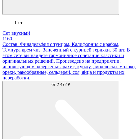
Сет
Сет вкусный
1160 г
Состав: Филадельфия с тунцом, Калифорния с крабом,
Темпура крем чиз, Запеченный с курицей терияки. 30 шт. В
этом сете вы найдёте гармоничное сочетание классики и
оригинальных решений. Произведено на предприятии,
использующем аллергены: арахис, кунжут, моллюски, молоко,
орехи, ракообразные, сельдерей, соя, яйца и продукты их
переработки.
от
2 472 ₽