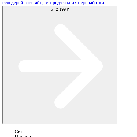
сельдерей, соя, яйца и продукты их переработки.
от
2 199 ₽
Сет
Нигири