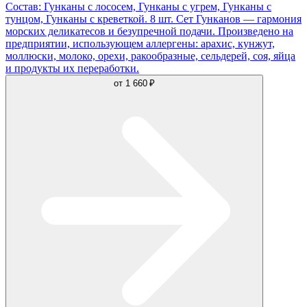
Состав: Гунканы с лососем, Гунканы с угрем, Гунканы с
тунцом, Гунканы с креветкой. 8 шт. Сет Гунканов — гармония
морских деликатесов и безупречной подачи. Произведено на
предприятии, использующем аллергены: арахис, кунжут,
моллюски, молоко, орехи, ракообразные, сельдерей, соя, яйца
и продукты их переработки.
от
1 660 ₽