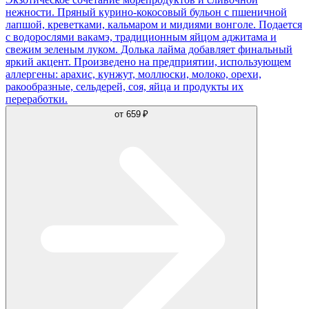
нежности. Пряный курино-кокосовый бульон с пшеничной
лапшой, креветками, кальмаром и мидиями вонголе. Подается
с водорослями вакамэ, традиционным яйцом аджитама и
свежим зеленым луком. Долька лайма добавляет финальный
яркий акцент. Произведено на предприятии, использующем
аллергены: арахис, кунжут, моллюски, молоко, орехи,
ракообразные, сельдерей, соя, яйца и продукты их
переработки.
от
659 ₽