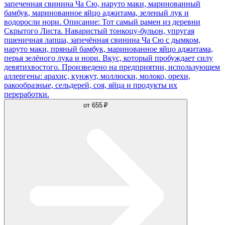
запеченная свинина Ча Сю, наруто маки, маринованный
бамбук, маринованное яйцо аджитама, зеленый лук и
водоросли нори. Описание: Тот самый рамен из деревни
Скрытого Листа. Наваристый тонкоцу-бульон, упругая
пшеничная лапша, запечённая свинина Ча Сю с дымком,
наруто маки, пряный бамбук, маринованное яйцо аджитама,
перья зелёного лука и нори. Вкус, который пробуждает силу
девятихвостого. Произведено на предприятии, использующем
аллергены: арахис, кунжут, моллюски, молоко, орехи,
ракообразные, сельдерей, соя, яйца и продукты их
переработки.
от
655 ₽