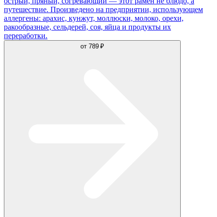
острый, пряный, согревающий — этот рамен не блюдо, а
путешествие. Произведено на предприятии, использующем
аллергены: арахис, кунжут, моллюски, молоко, орехи,
ракообразные, сельдерей, соя, яйца и продукты их
переработки.
от
789 ₽