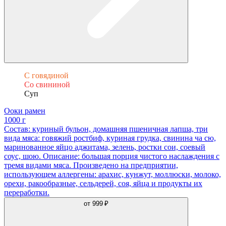
С говядиной
Со свининой
Суп
Ооки рамен
1000 г
Состав: куриный бульон, домашняя пшеничная лапша, три
вида мяса: говяжий ростбиф, куриная грудка, свинина ча сю,
маринованное яйцо аджитама, зелень, ростки сои, соевый
соус, шою. Описание: большая порция чистого наслаждения с
тремя видами мяса. Произведено на предприятии,
использующем аллергены: арахис, кунжут, моллюски, молоко,
орехи, ракообразные, сельдерей, соя, яйца и продукты их
переработки.
от
999 ₽