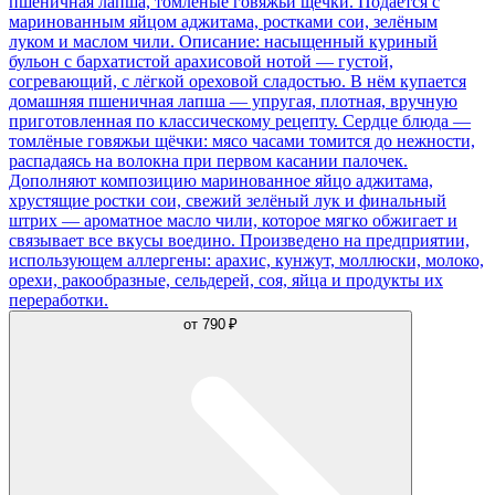
пшеничная лапша, томлёные говяжьи щёчки. Подаётся с
маринованным яйцом аджитама, ростками сои, зелёным
луком и маслом чили. Описание: насыщенный куриный
бульон с бархатистой арахисовой нотой — густой,
согревающий, с лёгкой ореховой сладостью. В нём купается
домашняя пшеничная лапша — упругая, плотная, вручную
приготовленная по классическому рецепту. Сердце блюда —
томлёные говяжьи щёчки: мясо часами томится до нежности,
распадаясь на волокна при первом касании палочек.
Дополняют композицию маринованное яйцо аджитама,
хрустящие ростки сои, свежий зелёный лук и финальный
штрих — ароматное масло чили, которое мягко обжигает и
связывает все вкусы воедино. Произведено на предприятии,
использующем аллергены: арахис, кунжут, моллюски, молоко,
орехи, ракообразные, сельдерей, соя, яйца и продукты их
переработки.
от
790 ₽