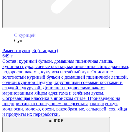
С курицей
Суп
Рамен с курицей (стандарт)
649 г
Состав: куриный бульон, домашняя пшеничная лапша,
куриная грудка, соевые ростки, маринованное яйцо аджитама,
водоросли вакамэ, кукуруза и зелёный лук. Описание:
золотистый куриный бульон с домашней пшеничной лапшой,
сочной куриной грудкой, хрустящими соевыми ростками и
сладкой кукурузой. Дополнен водорослями вакамэ,
маринованным яйцом аджитама и зелёным луком.
Согревающая классика в японском стиле. Произведено на
предприятии, использующем аллергены: арахис, кунжут,
моллюски, молоко, орехи, ракообразные, сельдерей, соя, яйца
и продукты их переработки.
от
610 ₽