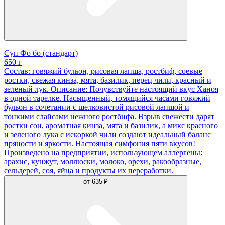
Суп Фо бо (стандарт)
650 г
Состав: говяжий бульон, рисовая лапша, ростбиф, соевые
ростки, свежая кинза, мята, базилик, перец чили, красный и
зеленый лук. Описание: Почувствуйте настоящий вкус Ханоя
в одной тарелке. Насыщенный, томящийся часами говяжий
бульон в сочетании с шелковистой рисовой лапшой и
тонкими слайсами нежного ростбифа. Взрыв свежести дарят
ростки сои, ароматная кинза, мята и базилик, а микс красного
и зеленого лука с искоркой чили создают идеальный баланс
пряности и яркости. Настоящая симфония пяти вкусов!
Произведено на предприятии, использующем аллергены:
арахис, кунжут, моллюски, молоко, орехи, ракообразные,
сельдерей, соя, яйца и продукты их переработки.
от
635 ₽