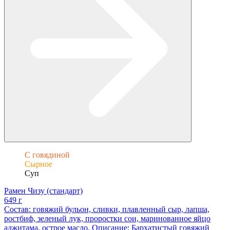
С говядиной
Сырное
Суп
Рамен Чизу (стандарт)
649 г
Состав: говяжий бульон, сливки, плавленный сыр, лапша,
ростбиф, зеленый лук, проростки сои, маринованное яйцо
аджитама, острое масло. Описание: Бархатистый говяжий