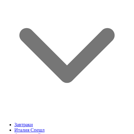
Завтраки
Италия Спешл