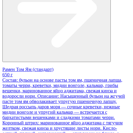
Рамен Том Ям (стандарт)
650 г
Состав: бульон на основе пасты том ям, пшеничная лапша,
томаты черри, креветки, мидии вонголе, кальмар, грибы
вешенки, маринованное яйцо аджитама, свежая кинза и
водоросли нори. Описание: Насыщенный бульон на жгучей
пасте том ям обволакивает упругую пшеничную лапшу.
Щедрая россыпь даров моря — сочные креветки, нежные
мидии вонголе и упругий кальмар — встречается с
бархатистыми вешенками и сладкими томатами черри.
Коронный штрих: маринованное яйцо аджитама с тягучим
желтком, свежая кинза и хрустящие листы нори. Кисло-