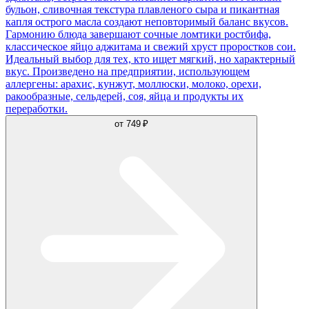
бульон, сливочная текстура плавленого сыра и пикантная
капля острого масла создают неповторимый баланс вкусов.
Гармонию блюда завершают сочные ломтики ростбифа,
классическое яйцо аджитама и свежий хруст проростков сои.
Идеальный выбор для тех, кто ищет мягкий, но характерный
вкус. Произведено на предприятии, использующем
аллергены: арахис, кунжут, моллюски, молоко, орехи,
ракообразные, сельдерей, соя, яйца и продукты их
переработки.
от
749 ₽