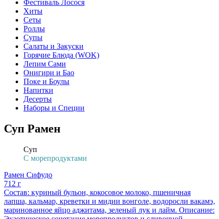
Фестиваль Лосося
Хиты
Сеты
Роллы
Супы
Салаты и Закуски
Горячие Блюда (WOK)
Лепим Сами
Онигири и Бао
Поке и Боулы
Напитки
Десерты
Наборы и Специи
Суп Рамен
Суп
С морепродуктами
Рамен Сифудо
712 г
Состав: куриный бульон, кокосовое молоко, пшеничная
лапша, кальмар, креветки и мидии вонголе, водоросли вакамэ,
маринованное яйцо аджитама, зеленый лук и лайм. Описание:
Экзотическое сочетание морепродуктов и сливочной