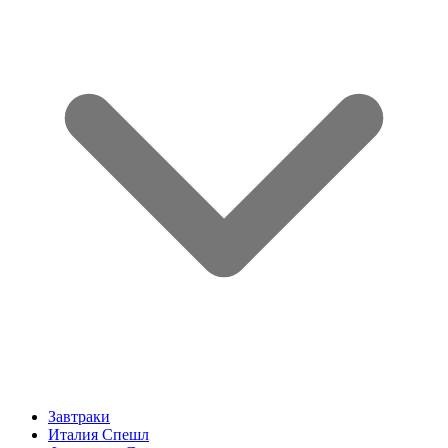
Завтраки
Италия Спешл