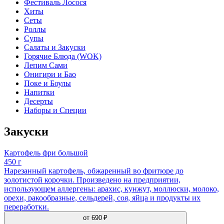
Фестиваль Лосося
Хиты
Сеты
Роллы
Супы
Салаты и Закуски
Горячие Блюда (WOK)
Лепим Сами
Онигири и Бао
Поке и Боулы
Напитки
Десерты
Наборы и Специи
Закуски
Картофель фри большой
450 г
Нарезанный картофель, обжаренный во фритюре до
золотистой корочки. Произведено на предприятии,
использующем аллергены: арахис, кунжут, моллюски, молоко,
орехи, ракообразные, сельдерей, соя, яйца и продукты их
переработки.
от
690 ₽