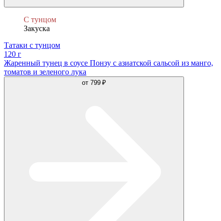
С тунцом
Закуска
Татаки с тунцом
120 г
Жаренный тунец в соусе Понзу с азиатской сальсой из манго,
томатов и зеленого лука
от
799 ₽