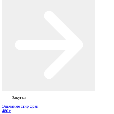
Закуска
Эдамамме стир фрай
480 г