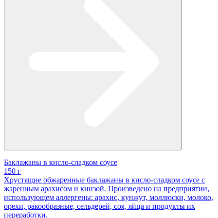
Баклажаны в кисло-сладком соусе
150 г
Хрустящие обжаренные баклажаны в кисло-сладком соусе с
жаренным арахисом и кинзой. Произведено на предприятии,
использующем аллергены: арахис, кунжут, моллюски, молоко,
орехи, ракообразные, сельдерей, соя, яйца и продукты их
переработки.