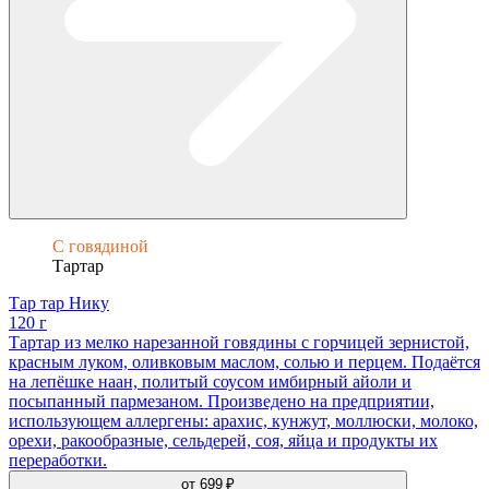
С говядиной
Тартар
Тар тар Нику
120 г
Тартар из мелко нарезанной говядины с горчицей зернистой,
красным луком, оливковым маслом, солью и перцем. Подаётся
на лепёшке наан, политый соусом имбирный айоли и
посыпанный пармезаном. Произведено на предприятии,
использующем аллергены: арахис, кунжут, моллюски, молоко,
орехи, ракообразные, сельдерей, соя, яйца и продукты их
переработки.
от
699 ₽