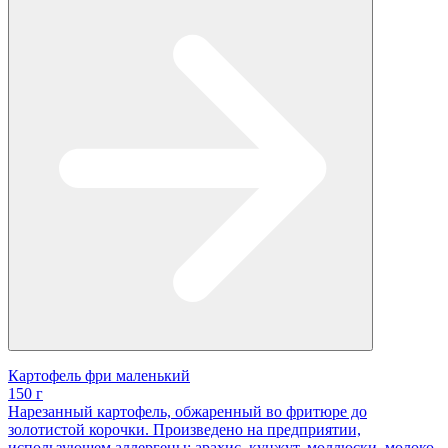
Картофель фри маленький
150 г
Нарезанный картофель, обжаренный во фритюре до
золотистой корочки. Произведено на предприятии,
использующем аллергены: арахис, кунжут, моллюски, молоко,