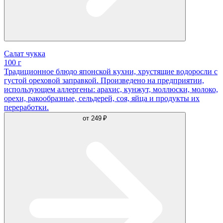
Салат чукка
100 г
Традиционное блюдо японской кухни, хрустящие водоросли с
густой ореховой заправкой. Произведено на предприятии,
использующем аллергены: арахис, кунжут, моллюски, молоко,
орехи, ракообразные, сельдерей, соя, яйца и продукты их
переработки.
от
249 ₽