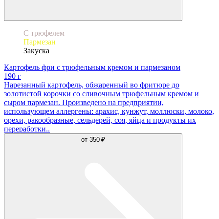
С трюфелем
Пармезан
Закуска
Картофель фри с трюфельным кремом и пармезаном
190 г
Нарезанный картофель, обжаренный во фритюре до
золотистой корочки со сливочным трюфельным кремом и
сыром пармезан. Произведено на предприятии,
использующем аллергены: арахис, кунжут, моллюски, молоко,
орехи, ракообразные, сельдерей, соя, яйца и продукты их
переработки..
от
350 ₽