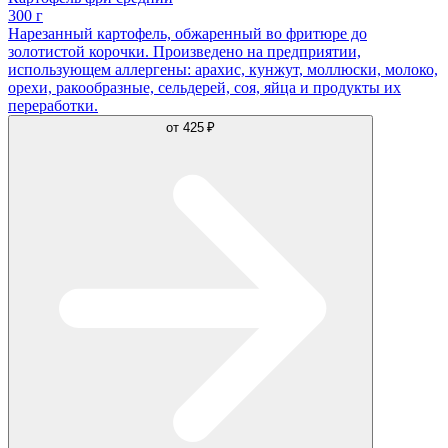
300 г
Нарезанный картофель, обжаренный во фритюре до
золотистой корочки. Произведено на предприятии,
использующем аллергены: арахис, кунжут, моллюски, молоко,
орехи, ракообразные, сельдерей, соя, яйца и продукты их
переработки.
от
425 ₽