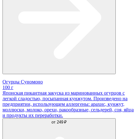
Огурцы Суномоно
100 г
Японская пикантная закуска из маринованных огурцов с
легкой сладостью, посыпанная кунжутом. Произведено на
предприятии, использующем аллергены: арахис, кунжут,
моллюски, молоко, орехи, ракообразные, сельдерей, соя, яйца
и продукты их переработки.
от
249 ₽