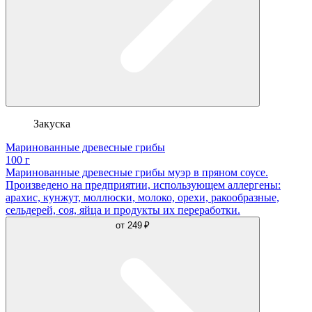
Закуска
Маринованные древесные грибы
100 г
Маринованные древесные грибы муэр в пряном соусе.
Произведено на предприятии, использующем аллергены:
арахис, кунжут, моллюски, молоко, орехи, ракообразные,
сельдерей, соя, яйца и продукты их переработки.
от
249 ₽