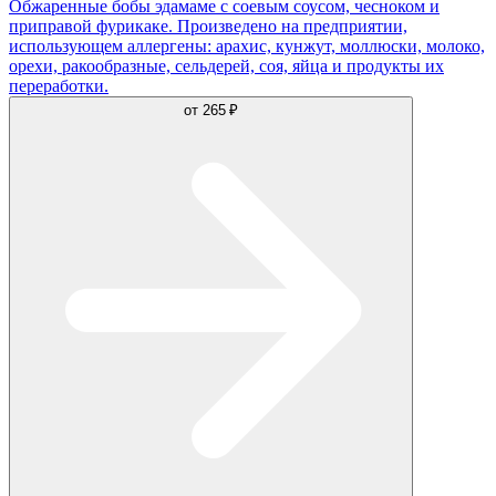
Обжаренные бобы эдамаме с соевым соусом, чесноком и
приправой фурикаке. Произведено на предприятии,
использующем аллергены: арахис, кунжут, моллюски, молоко,
орехи, ракообразные, сельдерей, соя, яйца и продукты их
переработки.
от
265 ₽