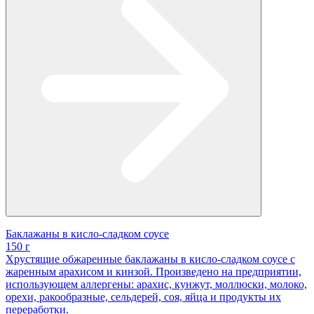
Баклажаны в кисло-сладком соусе
150 г
Хрустящие обжаренные баклажаны в кисло-сладком соусе с
жаренным арахисом и кинзой. Произведено на предприятии,
использующем аллергены: арахис, кунжут, моллюски, молоко,
орехи, ракообразные, сельдерей, соя, яйца и продукты их
переработки.