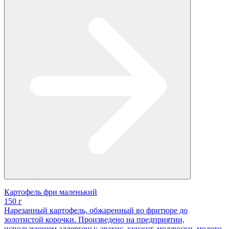
Картофель фри маленький
150 г
Нарезанный картофель, обжаренный во фритюре до
золотистой корочки. Произведено на предприятии,
использующем аллергены: арахис, кунжут, моллюски, молоко,