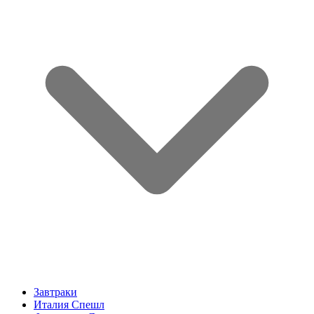
Завтраки
Италия Спешл