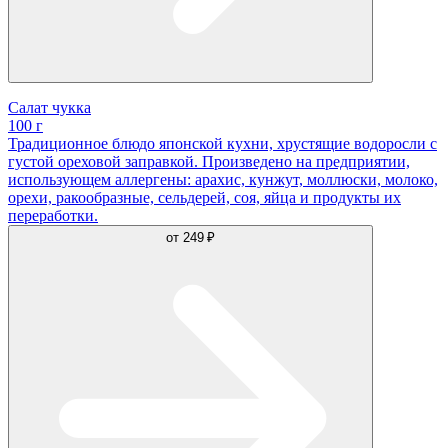
Салат чукка
100 г
Традиционное блюдо японской кухни, хрустящие водоросли с
густой ореховой заправкой. Произведено на предприятии,
использующем аллергены: арахис, кунжут, моллюски, молоко,
орехи, ракообразные, сельдерей, соя, яйца и продукты их
переработки.
от
249 ₽