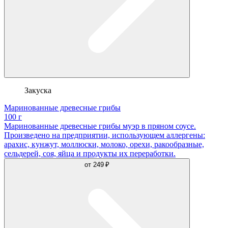
Закуска
Маринованные древесные грибы
100 г
Маринованные древесные грибы муэр в пряном соусе.
Произведено на предприятии, использующем аллергены:
арахис, кунжут, моллюски, молоко, орехи, ракообразные,
сельдерей, соя, яйца и продукты их переработки.
от
249 ₽