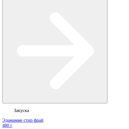
Закуска
Эдамамме стир фрай
480 г