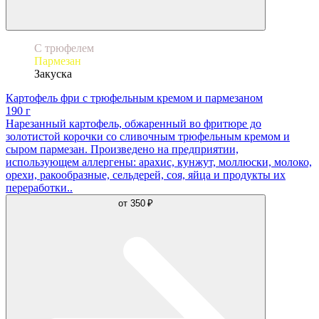
С трюфелем
Пармезан
Закуска
Картофель фри с трюфельным кремом и пармезаном
190 г
Нарезанный картофель, обжаренный во фритюре до
золотистой корочки со сливочным трюфельным кремом и
сыром пармезан. Произведено на предприятии,
использующем аллергены: арахис, кунжут, моллюски, молоко,
орехи, ракообразные, сельдерей, соя, яйца и продукты их
переработки..
от
350 ₽