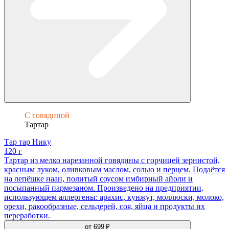
С говядиной
Тартар
Тар тар Нику
120 г
Тартар из мелко нарезанной говядины с горчицей зернистой,
красным луком, оливковым маслом, солью и перцем. Подаётся
на лепёшке наан, политый соусом имбирный айоли и
посыпанный пармезаном. Произведено на предприятии,
использующем аллергены: арахис, кунжут, моллюски, молоко,
орехи, ракообразные, сельдерей, соя, яйца и продукты их
переработки.
от
699 ₽