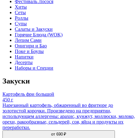
Фестиваль Лосося
Хиты
Сеты
Роллы
Супы
Салаты и Закуски
Горячие Блюда (WOK)
Лепим Сами
Онигири и Бао
Поке и Боулы
Напитки
Десерты
Наборы и Специи
Закуски
Картофель фри большой
450 г
Нарезанный картофель, обжаренный во фритюре до
золотистой корочки. Произведено на предприятии,
использующем аллергены: арахис, кунжут, моллюски, молоко,
орехи, ракообразные, сельдерей, соя, яйца и продукты их
переработки.
от
690 ₽