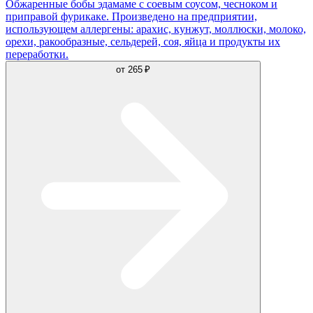
Обжаренные бобы эдамаме с соевым соусом, чесноком и
приправой фурикаке. Произведено на предприятии,
использующем аллергены: арахис, кунжут, моллюски, молоко,
орехи, ракообразные, сельдерей, соя, яйца и продукты их
переработки.
от
265 ₽