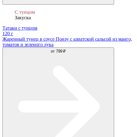
С тунцом
Закуска
Татаки с тунцом
120 г
Жаренный тунец в соусе Понзу с азиатской сальсой из манго,
томатов и зеленого лука
от
799 ₽