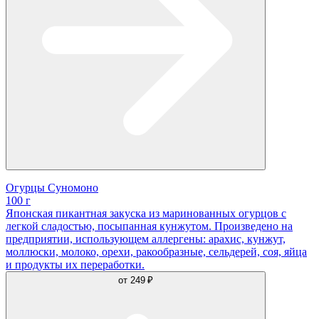
Огурцы Суномоно
100 г
Японская пикантная закуска из маринованных огурцов с
легкой сладостью, посыпанная кунжутом. Произведено на
предприятии, использующем аллергены: арахис, кунжут,
моллюски, молоко, орехи, ракообразные, сельдерей, соя, яйца
и продукты их переработки.
от
249 ₽