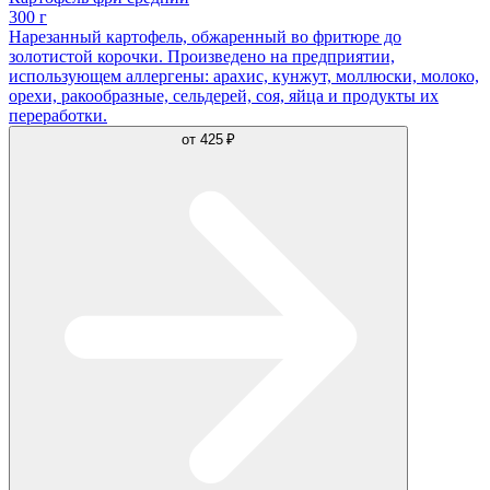
300 г
Нарезанный картофель, обжаренный во фритюре до
золотистой корочки. Произведено на предприятии,
использующем аллергены: арахис, кунжут, моллюски, молоко,
орехи, ракообразные, сельдерей, соя, яйца и продукты их
переработки.
от
425 ₽